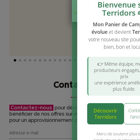
Bienvenue 
Terridors 
Ne plus afficher
ce message
Mon Panier de Ca
évolue
et devient
Ter
votre nouveau site pou
bien, bon et loca
👉 Même équipe, 
producteurs engagés
prix
une expérience améli
Contactez-nous
plus fluide.
Contactez-nous
pour découvrir notre catalogue comp
Découvrir
Conti
bénéficier de nos offres sur-mesure. Nous vous accom
Terridors
l’anc
pour un approvisionnement de qualité en toute simplicit
Adresse e-mail
Merci de soutenir plus 