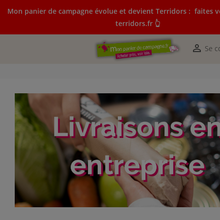
Mon panier de campagne évolue et devient Terridors :
faites v
terridors.fr 👆
Mon panier de campagne évolue et devient Terridors:
courses sur terridors.fr 👆

Se c