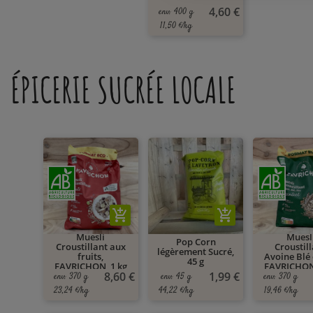
4,60 €
env. 400 g
11,50 €/kg
ÉPICERIE SUCRÉE LOCALE
add_shopping_cart
add_shopping_cart
Muesli
Muesl
Pop Corn
Croustillant aux
Croustil
légèrement Sucré,
fruits,
Avoine Blé e
45 g
FAVRICHON, 1 kg
FAVRICHON,
8,60 €
1,99 €
env. 370 g
env. 45 g
env. 370 g
23,24 €/kg
44,22 €/kg
19,46 €/kg