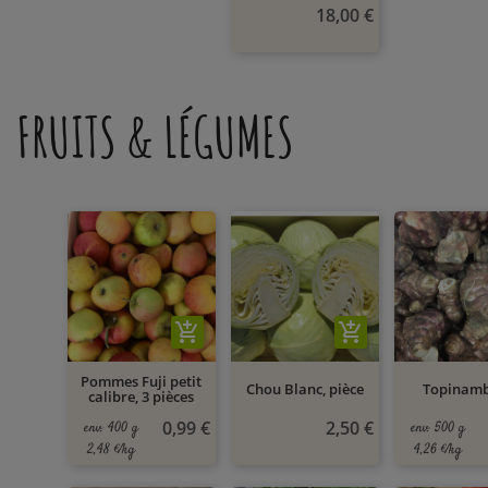
18,00 €
FRUITS & LÉGUMES
add_shopping_cart
add_shopping_cart
Pommes Fuji petit
Chou Blanc, pièce
Topinam
calibre, 3 pièces
0,99 €
2,50 €
env. 400 g
env. 500 g
2,48 €/kg
4,26 €/kg