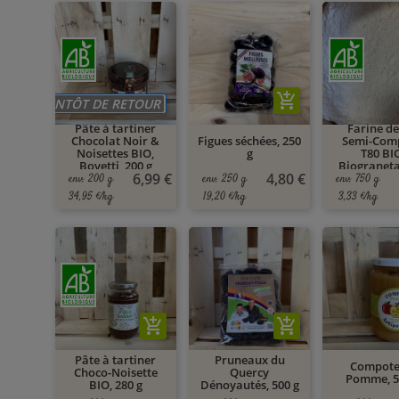
add_shopping_cart
BIENTÔT DE RETOUR
Pâte à tartiner
Farine de
Chocolat Noir &
Figues séchées, 250
Semi-Com
Noisettes BIO,
g
T80 BI
Bovetti, 200 g
Biograneta
6,99 €
4,80 €
env. 200 g
env. 250 g
env. 750 g
34,95 €/kg
19,20 €/kg
3,33 €/kg
add_shopping_cart
add_shopping_cart
Pâte à tartiner
Pruneaux du
Compote
Choco-Noisette
Quercy
Pomme, 5
BIO, 280 g
Dénoyautés, 500 g