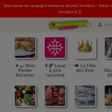
Mon panier de campagne évolue et devient Terridors :
faites v
terridors.fr 👆
Mon panier de campagne évolue et devient Terridors:
courses sur terridors.fr 👆

Se c
👩‍🍳 Mon
👨‍🌾 Local
👑 La Fête
Panier
à prix
des Rois
Réc
Recettes
raisonné
d'