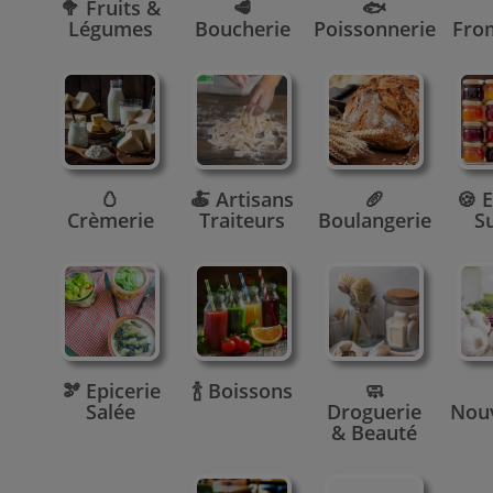
🥦 Fruits &
🥩
🐟
Légumes
Boucherie
Poissonnerie
Fro
🥚
🍝 Artisans
🥖
🍪 E
Crèmerie
Traiteurs
Boulangerie
S
🫘 Epicerie
🍾 Boissons
🧼
Salée
Droguerie
Nou
& Beauté