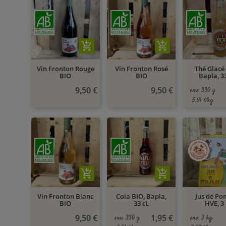
add_shopping_cart
add_shopping_cart
Vin Fronton Rouge
Vin Fronton Rosé
Thé Glacé
BIO
BIO
Bapla, 3
9,50 €
9,50 €
env. 330 g
5,91 €/kg
add_shopping_cart
add_shopping_cart
Vin Fronton Blanc
Cola BIO, Bapla,
Jus de P
BIO
33 cL
HVE, 3
9,50 €
1,95 €
env. 330 g
env. 3 kg