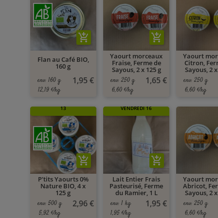
add_shopping_cart
add_shopping_cart
Yaourt morceaux
Yaourt mo
Flan au Café BIO,
Fraise, Ferme de
Citron, Fe
160 g
Sayous, 2 x 125 g
Sayous, 2 x
1,95 €
1,65 €
env. 160 g
env. 250 g
env. 250 g
12,19 €/kg
6,60 €/kg
6,60 €/kg
🚚 À PARTIR DU MARDI
🚚 À PARTIR DU
13
VENDREDI 16
add_shopping_cart
add_shopping_cart
P'tits Yaourts 0%
Lait Entier Frais
Yaourt mo
Nature BIO, 4 x
Pasteurisé, Ferme
Abricot, Fe
125 g
du Ramier, 1 L
Sayous, 2 x
2,96 €
1,95 €
env. 500 g
env. 1 kg
env. 250 g
5,92 €/kg
1,95 €/kg
6,60 €/kg