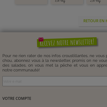
5,91 €/kg
2,97 €/kg
RETOUR EN
mail
Recevez notre newsletter!
Pour ne rien rater de nos infos croustillantes, ne vous
chou, abonnez vous à la newsletter, promis on ne vou
des salades, on vous met la pêche et vous en appre
notre communauté!
VOTRE COMPTE