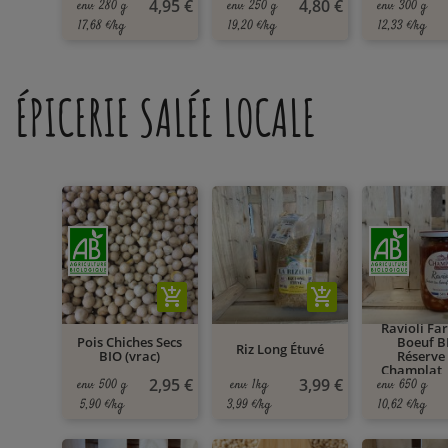
4,95 €
4,80 €
env. 280 g
env. 250 g
env. 300 g
17,68 €/kg
19,20 €/kg
12,33 €/kg
ÉPICERIE SALÉE LOCALE
add_shopping_cart
add_shopping_cart
Ravioli Fa
Pois Chiches Secs
Boeuf B
Riz Long Étuvé
BIO (vrac)
Réserve
Champlat, 
2,95 €
3,99 €
env. 500 g
env. 1kg
env. 650 g
5,90 €/kg
3,99 €/kg
10,62 €/kg