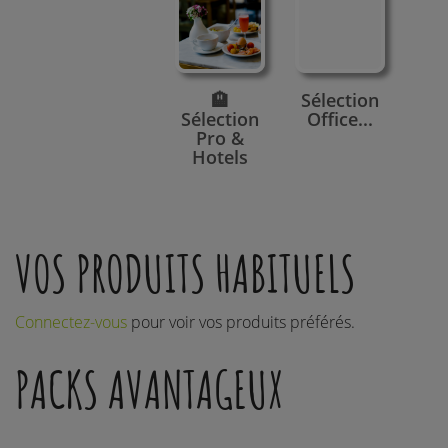
🏨
Sélection
Sélection
Office...
Pro &
Hotels
VOS PRODUITS HABITUELS
Connectez-vous
pour voir vos produits préférés.
PACKS AVANTAGEUX