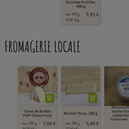
Saucisse Fraîche,
400 g
5,95 €
env. 400 g
14,88 €/kg
FROMAGERIE LOCALE
add_shopping_cart
add_shopping_cart
Mozzarell
Tome de Brebis
Vache Fio
Ramier Roux, 200 g
AOP Ossau-Iraty
Latte (fai
Toulouse),
7,80 €
5,40 €
env. 200 g
env. 200 g