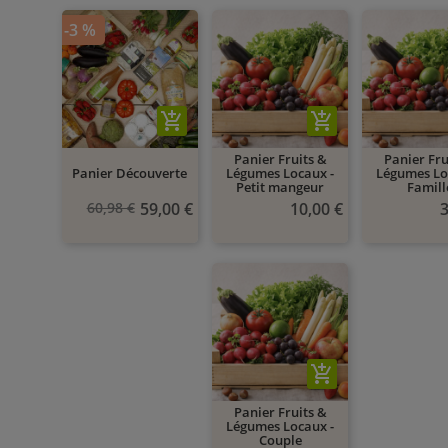
-3 %
add_shopping_cart
add_shopping_cart
Panier Fruits &
Panier Fru
Panier Découverte
Légumes Locaux -
Légumes Lo
Petit mangeur
Famill
Prix de base
60,98 €
59,00 €
10,00 €
3
add_shopping_cart
Panier Fruits &
Légumes Locaux -
Couple