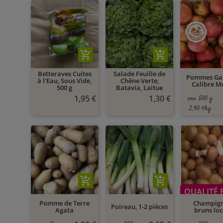
add_shopping_cart
add_shopping_cart
Betteraves Cuites
Salade Feuille de
Pommes Ga
à l'Eau, Sous Vide,
Chêne Verte,
Calibre M
500 g
Batavia, Laitue
1,95 €
1,30 €
env. 500 g
2,40 €/kg
add_shopping_cart
add_shopping_cart
QUALITÉ 
Pomme de Terre
Champig
Poireau, 1-2 pièces
Agata
bruns lo