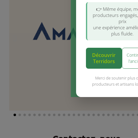
👉 Même équipe, 
producteurs engagés
prix
une expérience améli
plus fluide.
Découvrir
Conti
Terridors
l’anc
Merci de soutenir plus 
producteurs et artisans l