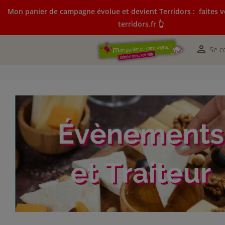
Mon panier de campagne évolue et devient Terridors :
faites v
terridors.fr 👆
Mon panier de campagne évolue et devient Terridors:
courses sur terridors.fr 👆

Se c