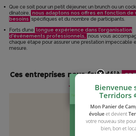
Que ce soit pour un petit déjeuner, un brunch ou un cockt
dînatoire,
nous adaptons nos offres en fonction de 
besoins
spécifiques et du nombre de participants.
Forts d’une
longue expérience dans l’organisation
d'événements professionnels,
nous vous accompag
chaque étape pour assurer une prestation impeccable e
mesure.
Ces entreprises nous font déjà
con
Bienvenue 
Terridors 
Ne plus afficher
ce message
Mon Panier de Ca
évolue
et devient
Ter
votre nouveau site pou
bien, bon et loca