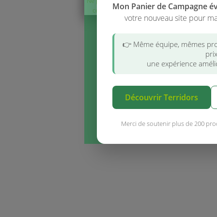
Ne plus afficher
Mon Panier de Campagne é
ce message
votre nouveau site pour ma
👉 Même équipe, mêmes pro
pri
une expérience amélio
Découvrir Terridors
Merci de soutenir plus de 200 pro