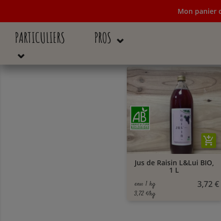
Mon panier d
PARTICULIERS
PROS ⌄
Mon panier de c
⌄
add_shopping_cart
Jus de Raisin L&Lui BIO,
1 L
3,72 €
env. 1 kg
3,72 €/kg