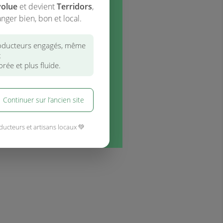
volue
et devient
Terridors
,
nger bien, bon et local.
ducteurs engagés, même
x
rée et plus fluide.
Continuer sur l’ancien site
ducteurs et artisans locaux 💚