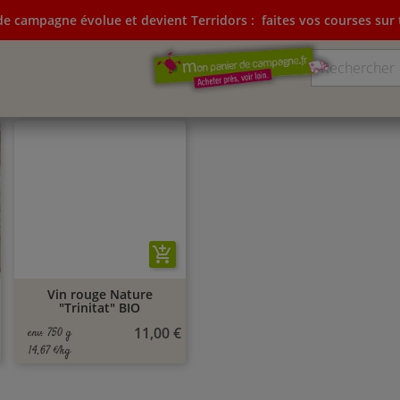
e campagne évolue et devient Terridors :
faites vos courses sur t
ampagne évolue et devient Terridors:
faites vos courses su
add_shopping_cart
Vin rouge Nature
"Trinitat" BIO
11,00 €
env. 750 g
14,67 €/kg