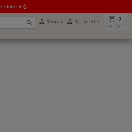
erridors.fr 👆
shopping_cart
0


S'inscrire
Se connecter

r terridors.fr 👆
Mon Panier