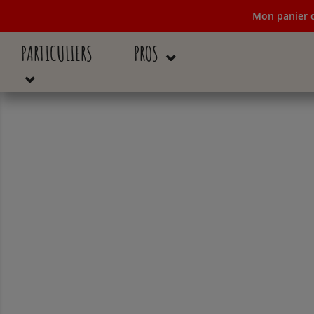
Mon panier d
PARTICULIERS
PROS ⌄
Mon panier de c
⌄