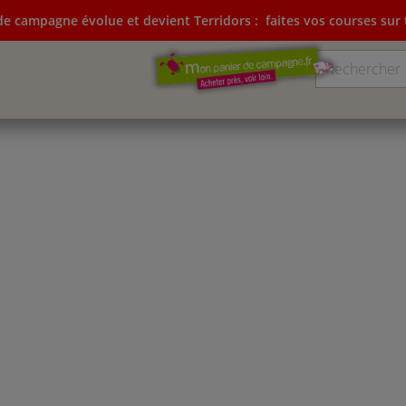
e campagne évolue et devient Terridors :
faites vos courses sur t
ampagne évolue et devient Terridors:
faites vos courses su