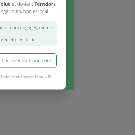
volue
et devient
Terridors
,
nger bien, bon et local.
ducteurs engagés, même
x
rée et plus fluide.
Continuer sur l’ancien site
ducteurs et artisans locaux 💚