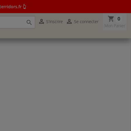
erridors.fr 👆
shopping_cart
0


S'inscrire
Se connecter

r terridors.fr 👆
Mon Panier