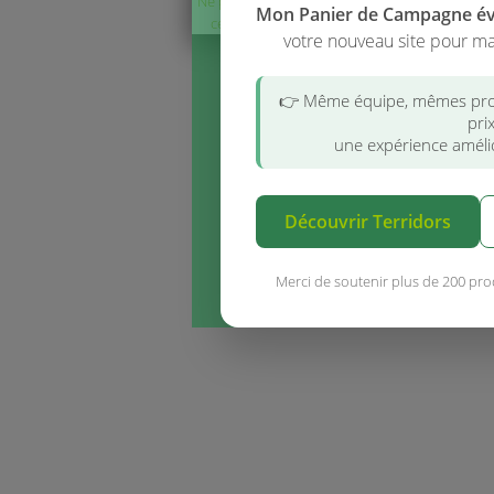
Ne plus afficher
Mon Panier de Campagne é
ce message
votre nouveau site pour ma
👉 Même équipe, mêmes pro
pri
une expérience amélio
Découvrir Terridors
Merci de soutenir plus de 200 pro