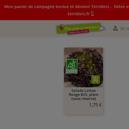
Mon panier de campagne évolue et devient Terridors :
faites v
terridors.fr 👆
Mon panier de campagne évolue et devient Terridors:
courses sur terridors.fr 👆

Se c
add_shopping_cart
Salade Laitue
Rouge BIO, pièce
(sous réserve)
1,75 €