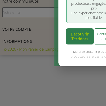
notre communauté!
producteurs engagés
prix
une expérience améli
plus fluide.
VOTRE COMPTE
Découvrir
Conti
Terridors
l’anc
INFORMATIONS
© 2026 - Mon Panier de Campagne
Merci de soutenir plus 
producteurs et artisans l