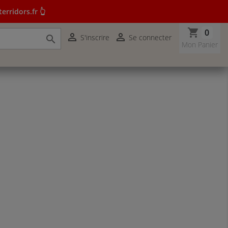
erridors.fr 👆
shopping_cart
0


S'inscrire
Se connecter

r terridors.fr 👆
Mon Panier