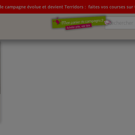
e campagne évolue et devient Terridors :
faites vos courses sur t
ampagne évolue et devient Terridors:
faites vos courses su