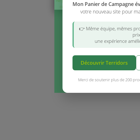
Ne plus afficher
Mon Panier de Campagne é
ce message
votre nouveau site pour ma
👉 Même équipe, mêmes pro
pri
une expérience amélio
Découvrir Terridors
Merci de soutenir plus de 200 pro