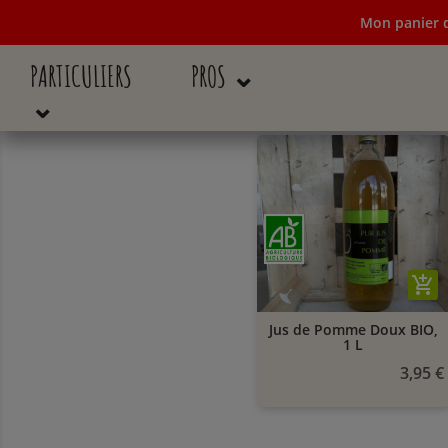
Mon panier d
PARTICULIERS
PROS ⌄
Mon panier de c
⌄
add_shopping_cart
Jus de Pomme Doux BIO,
1 L
3,95 €