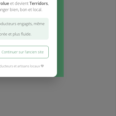
volue
et devient
Terridors
,
nger bien, bon et local.
ducteurs engagés, même
x
rée et plus fluide.
Continuer sur l’ancien site
ducteurs et artisans locaux 💚