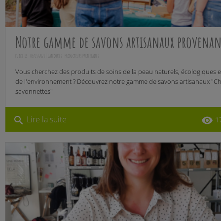
Notre gamme de savons artisanaux provenan
Publié le : 03/05/2023 | Catégories :
Producteurs partenaires
Vous cherchez des produits de soins de la peau naturels, écologiques 
de l'environnement ? Découvrez notre gamme de savons artisanaux "Ch
savonnettes"
Lire la suite
search
remove_red_eye
1