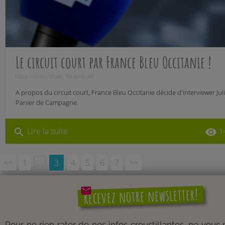
Le circuit court par France Bleu Occitanie !
Publié le : 15/02/2023 | Catégories :
Pour aller plus loin
A propos du circuit court, France Bleu Occitanie décide d'interviewer Ju
Panier de Campagne.
Lire la suite
search
remove_red_eye
1
<<
1
...
3
4
5
6
7
>>
mail
Recevez notre newsletter!
Pour ne rien rater de nos infos croustillantes, ne vous