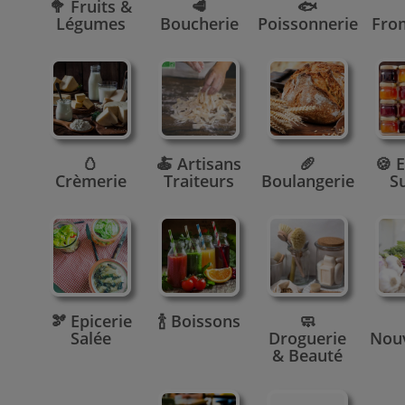
🥦 Fruits &
🥩
🐟
Légumes
Boucherie
Poissonnerie
Fro
🥚
🍝 Artisans
🥖
🍪 E
Crèmerie
Traiteurs
Boulangerie
S
🫘 Epicerie
🍾 Boissons
🧼
Salée
Droguerie
Nou
& Beauté