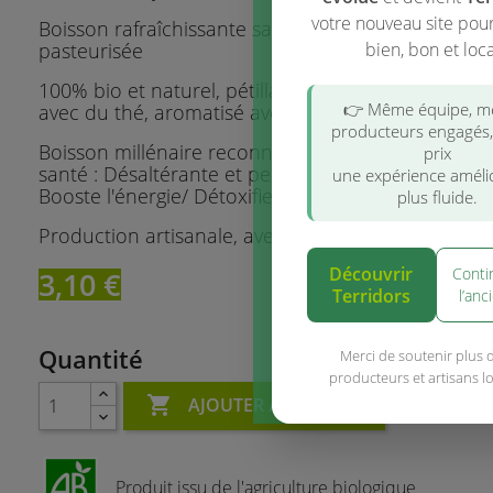
votre nouveau site pou
Boisson rafraîchissante sans alcool artisanale et l
pasteurisée
bien, bon et loca
100% bio et naturel, pétillant, naturellement ferm
👉 Même équipe, 
avec du thé, aromatisé avec des vrais fruits et pla
producteurs engagés
Boisson millénaire reconnue pour ses bienfaits po
prix
santé : Désaltérante et peu sucrée/ Améliore la di
une expérience améli
Booste l'énergie/ Détoxifie l'organisme/
plus fluide.
Production artisanale, avec fruits frais pressés à fr
Découvrir
Conti
3,10 €
Terridors
l’anc
Quantité
Merci de soutenir plus 
producteurs et artisans l

AJOUTER AU PANIER
Produit issu de l'agriculture biologique