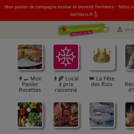
Mon panier de campagne évolue et devient Terridors :
faites v
terridors.fr 👆
Mon panier de campagne évolue et devient Terridors:
courses sur terridors.fr 👆

Se c
👩‍🍳 Mon
👨‍🌾 Local
👑 La Fête
Panier
à prix
des Rois
Réc
Recettes
raisonné
d'