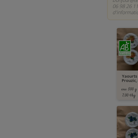
bonjour@ter
06 98 26 11
d'informati
Yaourts 
Prouzic, 
env. 500 g
7,00 €/kg