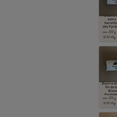
Beurre 
extra 
baratte
des Pyré
env. 250 g
18,40 €/kg
Beurre d
fin de 
Blanc
Pyrénée
env. 250 g
18,40 €/kg