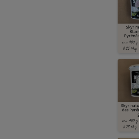
Skyr my
Blan
Pyrénée
env. 400 g
8,25 €/kg
Skyr natu
des Pyré
env. 400 g
8,25 €/kg