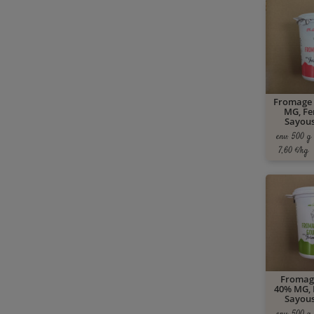
Fromage 
MG, Fe
Sayous
env. 500 g
7,60 €/kg
Fromag
40% MG, 
Sayous