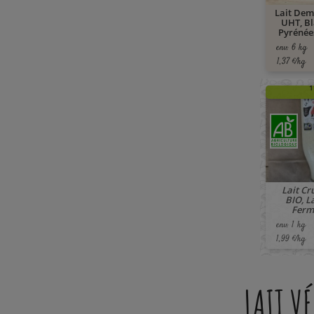
Lait Dem
UHT, Bl
Pyrénées
env. 6 kg
1,37 €/kg
🚚 À PARTI
1
Lait Cr
BIO, La
Ferme
env. 1 kg
1,99 €/kg
LAIT V