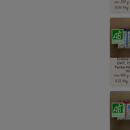
env. 250 g
19,60 €/kg
Crème 
UHT, 1
Tante Hé
20
env. 600 g
8,25 €/kg