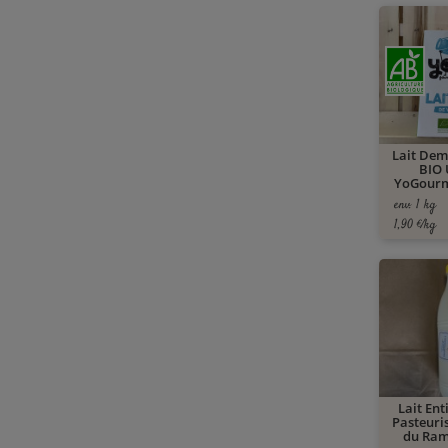
Lait Dem
BIO 
YoGourm
env. 1 kg
1,90 €/kg
Lait Ent
Pasteuri
du Rami