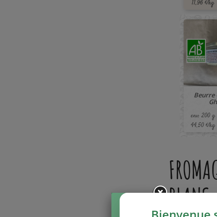
11,96 €/kg
🚚 À PARTIR
Beurre C
Gh
env. 200 g
44,50 €/kg
FROMA
BLANC