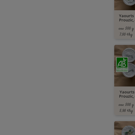
Yaourts 
Prouzic, 
env. 500 g
7,00 €/kg
Yaourts
Prouzic, 
env. 500 g
5,98 €/kg