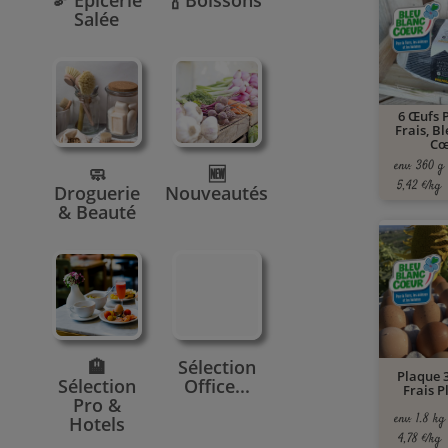
🫘 Epicerie
🍾 Boissons
Salée
6 Œufs P
Frais, B
Cœ
env. 360 g
🧼
🆕
5,42 €/kg
Droguerie
Nouveautés
& Beauté
🏨
Sélection
Plaque 
Sélection
Office...
Frais P
Pro &
env. 1.8 kg
Hotels
4,78 €/kg