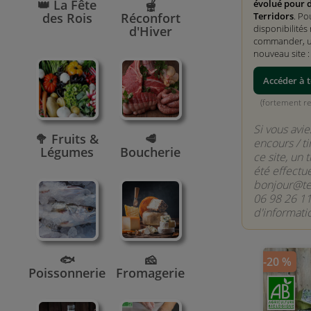
👑 La Fête
🫕
évolué pour 
des Rois
Réconfort
Terridors
. Po
disponibilités 
d'Hiver
commander, ut
nouveau site 
Accéder à t
(fortement 
Si vous avie
🥦 Fruits &
🥩
encours / ti
Légumes
Boucherie
ce site, un 
été effectu
bonjour@ter
06 98 26 11
d'informati
🐟
🧀
-20 %
Poissonnerie
Fromagerie