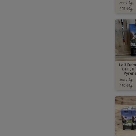
env. 1 kg
1,95 €/kg
Lait Dem
UHT, Bl
Pyréné
env. 1 kg
1,60 €/kg