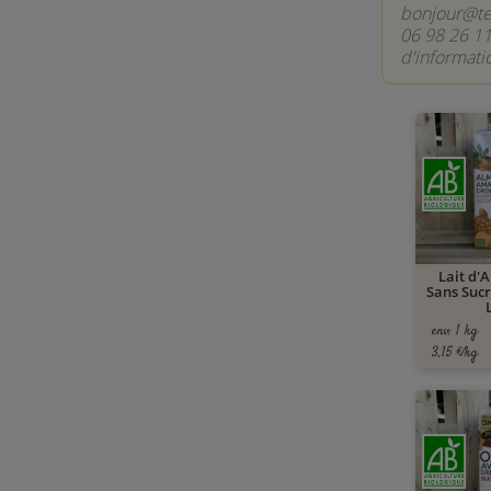
bonjour@ter
06 98 26 11
d'informati
Lait d'
Sans Sucr
env. 1 kg
3,15 €/kg