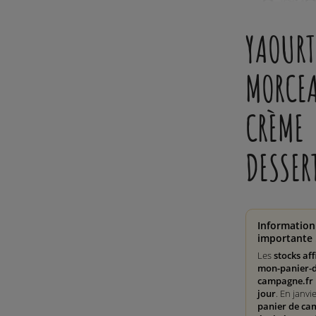
YAOURT
MORCE
CRÈME
DESSER
Information
importante 
Les
stocks aff
mon-panier-d
campagne.fr 
jour
. En janvi
panier de ca