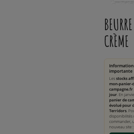
BEURRE
CRÈME
Information
importante 
Les
stocks aff
mon-panier-d
campagne.fr 
jour
. En janvi
panier de ca
évolué pour 
Terridors
. Po
disponibilités 
commander, ut
nouveau site 