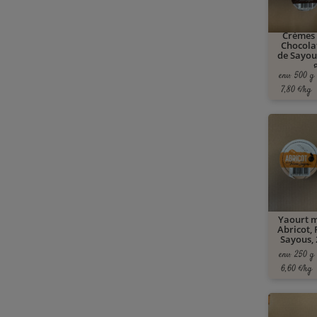
Crèmes 
Chocola
de Sayous
env. 500 g
7,80 €/kg
Yaourt 
Abricot,
Sayous, 
env. 250 g
6,60 €/kg