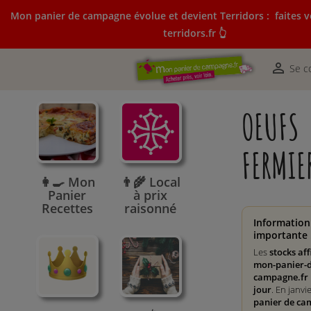
Mon panier de campagne évolue et devient Terridors :
faites v
terridors.fr 👆
Mon panier de campagne évolue et devient Terridors:
courses sur terridors.fr 👆

Se c
OEUFS
FERMIE
👩‍🍳 Mon
👨‍🌾 Local
Panier
à prix
Recettes
raisonné
Information
importante 
Les
stocks aff
mon-panier-d
campagne.fr 
jour
. En janvi
panier de ca