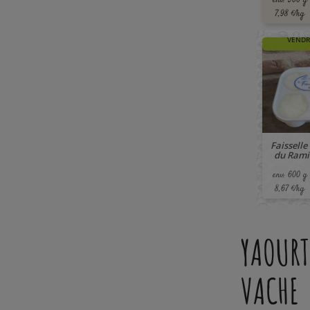
env. 500 g
7,98 €/kg
🚚 À PA
VENDR
Faisselle
du Ramie
env. 600 g
8,67 €/kg
YAOURT
VACHE