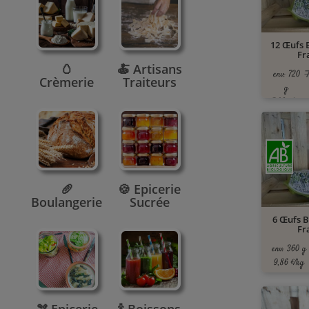
12 Œufs 
Fr
🥚
🍝 Artisans
Prix de b
env. 720
Crèmerie
Traiteurs
g
7,92 €/kg
🥖
🍪 Epicerie
Boulangerie
Sucrée
6 Œufs B
Fr
env. 360 g
9,86 €/kg