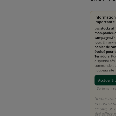
Information
importante 
Les
stocks aff
mon-panier-d
campagne.fr 
jour
. En janvi
panier de ca
évolué pour 
Terridors
. Po
disponibilités 
commander, ut
nouveau site 
Accéder à t
(fortement 
Si vous avie
encours / ti
ce site, un 
été effectu