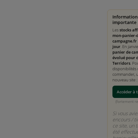
Information
importante 
Les
stocks aff
mon-panier-d
campagne.fr 
jour
. En janvi
panier de ca
évolué pour 
Terridors
. Po
disponibilités 
commander, ut
nouveau site 
Accéder à t
(fortement 
Si vous avie
encours / ti
ce site, un 
été effectu