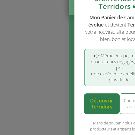
FERMIE
Information
importante 
Les
stocks aff
mon-panier-d
campagne.fr 
jour
. En janvi
panier de ca
évolué pour 
Terridors
. Po
disponibilités 
commander, ut
nouveau site 
Accéder à t
(fortement 
Si vous avie
encours / ti