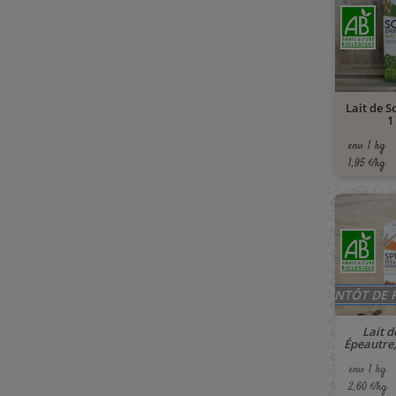
Lait de S
1
env. 1 kg
1,95 €/kg
BIENTÔT DE 
Lait d
Épeautre,
env. 1 kg
2,60 €/kg