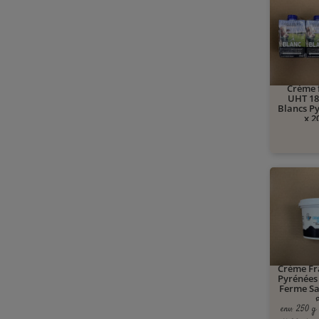
Crème 
UHT 18
Blancs Py
x 2
Crème Fr
Pyrénées
Ferme Sa
env. 250 g