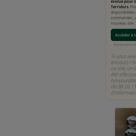
évolué pour 
Terridors
. Po
disponibilités 
commander, ut
nouveau site 
Accéder à t
(fortement 
Si vous avie
encours / ti
ce site, un 
été effectu
bonjour@ter
06 98 26 11
d'informati