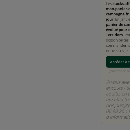
Les
stocks aff
mon-panier-d
campagne.fr 
jour
. En janvi
panier de ca
évolué pour 
Terridors
. Po
disponibilités 
commander, ut
nouveau site 
Accéder à t
(fortement 
Si vous avie
encours / ti
ce site, un 
été effectu
bonjour@ter
06 98 26 11
d'informati