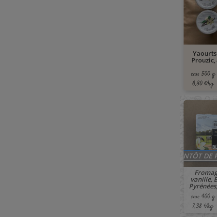
Yaourts 
Prouzic, 
env. 500 g
6,80 €/kg
BIENTÔT DE 
Fromag
vanille, 
Pyrénées,
env. 400 g
7,38 €/kg