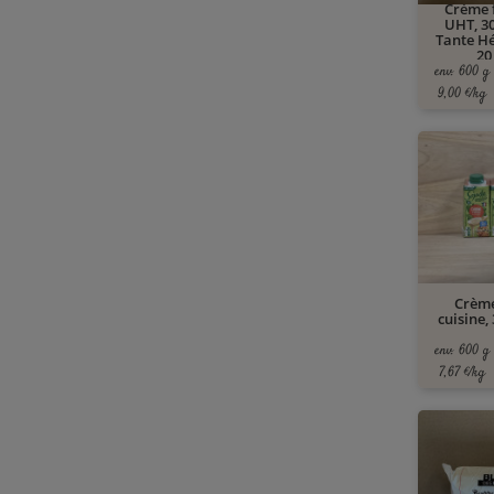
Crème 
UHT, 3
Tante Hé
20
env. 600 g
9,00 €/kg
Crème
cuisine, 
env. 600 g
7,67 €/kg