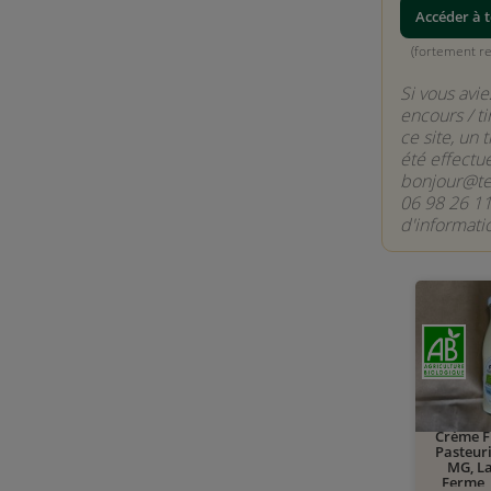
Accéder à t
(fortement 
Si vous avie
encours / ti
ce site, un 
été effectu
bonjour@ter
06 98 26 11
d'informati
Crème F
Pasteur
MG, La
Ferme,