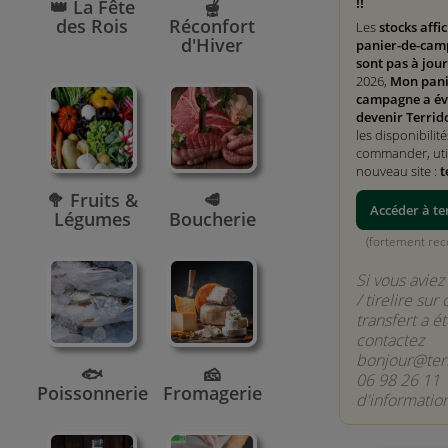
!!
👑 La Fête
🫕
des Rois
Réconfort
Les
stocks affi
d'Hiver
panier-de-cam
sont pas à jour
2026,
Mon pani
campagne a év
devenir Terrid
les disponibilité
commander, util
nouveau site :
t
🥦 Fruits &
🥩
Accéder à te
Légumes
Boucherie
(fortement r
Si vous avie
/ tirelire sur 
transfert a é
contactez
bonjour@terr
🐟
🧀
06 98 26 11 
Poissonnerie
Fromagerie
d'information