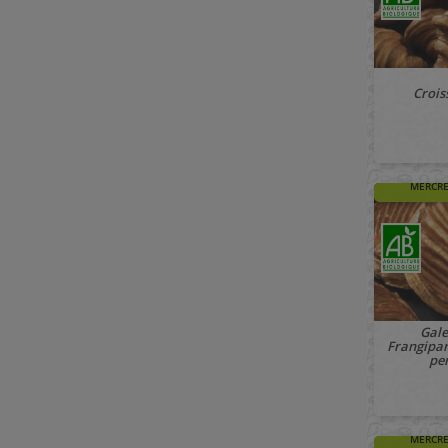
Crois
🚚 À PAR
MERCRE
Gale
Frangipan
pe
🚚 À PAR
MERCRE