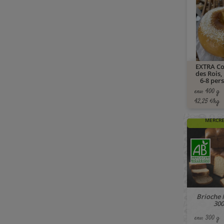
EXTRA C
des Rois, 
6-8 per
env. 400 g
42,25 €/kg
🚚 À PAR
MERCRE
Brioche 
300
env. 300 g