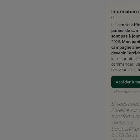
Information 
!!
Les
stocks affi
panier-de-cam
sont pas à jour
2026,
Mon pani
campagne a év
devenir Terrid
les disponibilité
commander, util
nouveau site :
t
Accéder à te
(fortement r
Si vous avie
/ tirelire sur 
transfert a é
contactez
bonjour@terr
06 98 26 11 