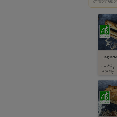
d'information
Baguette
env. 250 g
6,60 €/kg