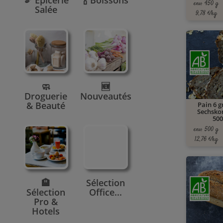
🫘 Epicerie
🍾 Boissons
env. 450 g
Salée
9,78 €/kg
🧼
🆕
Droguerie
Nouveautés
& Beauté
Pain 6 g
Sechsko
500
env. 500 g
12,76 €/kg
🏨
Sélection
Sélection
Office...
Pro &
Hotels