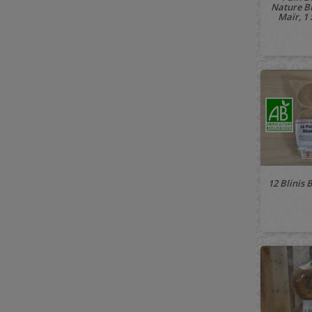
Nature B
Maïr, 1 
🚚 À PARTIR 
12 Blinis B