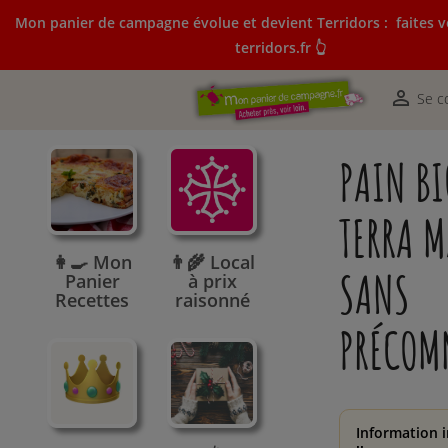
Mon panier de campagne évolue et devient Terridors :
faites v
terridors.fr 👆
Mon panier de campagne évolue et devient Terridors:
courses sur terridors.fr 👆

Se c
PAIN BI
TERRA M
👩‍🍳 Mon
👨‍🌾 Local
SANS
Panier
à prix
Recettes
raisonné
PRÉCOM
Information 