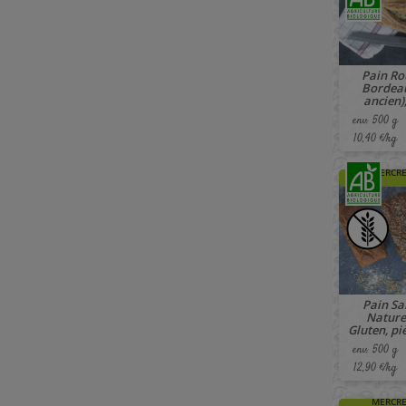
Pain Ro
Bordeau
ancien),
env. 500 g
10,40 €/kg
🚚 À PAR
MERCRE
Pain Sa
Nature
Gluten, piè
env. 500 g
12,90 €/kg
🚚 À PAR
MERCRE