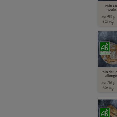
Pain C
moulé,
env. 450 g
8,78 €/kg
Pain de 
allongé,
env. 750 g
7,00 €/kg