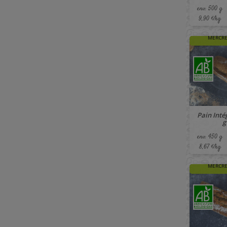
env. 500 g
9,90 €/kg
🚚 À PAR
MERCRE
Pain Intég
g
env. 450 g
8,67 €/kg
🚚 À PAR
MERCRE