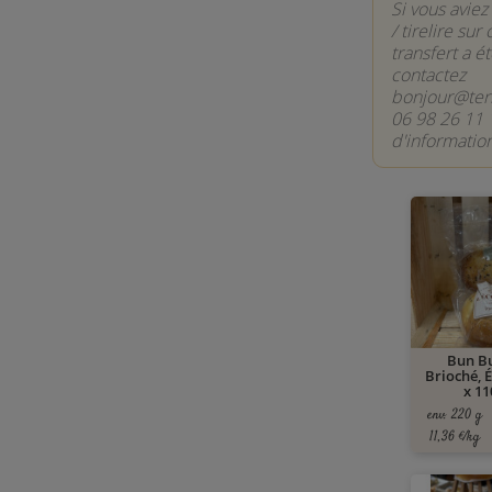
Si vous avie
/ tirelire sur 
transfert a é
contactez
bonjour@terr
06 98 26 11 
d'information
Bun B
Brioché, É
x 11
env. 220 g
11,36 €/kg