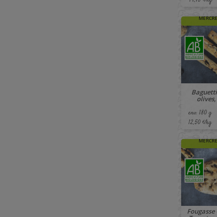
14,75 €/kg
🚚 À PAR
MERCRE
Baguett
olives,
env. 180 g
12,50 €/kg
🚚 À PAR
MERCRE
Fougasse 