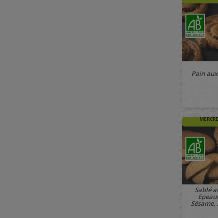
Pain aux
🚚 À PAR
MERCRE
Sablé a
Epeaut
Sésame, 