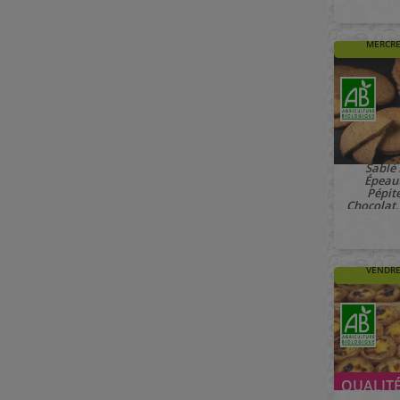
🚚 À PAR
MERCRE
Sablé 
Épeau
Pépit
Chocolat,
🚚 À PAR
VENDRE
QUALITÉ