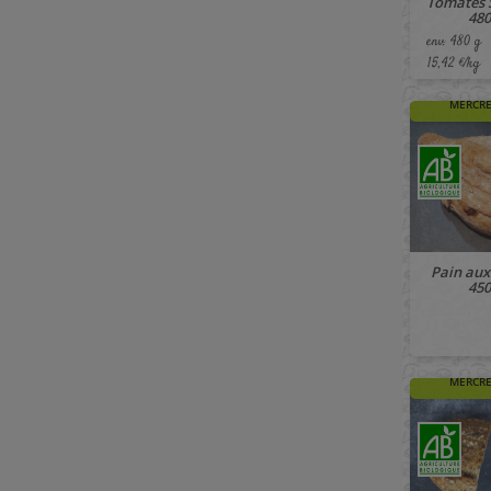
Tomates 
480
env. 480 g
15,42 €/kg
🚚 À PAR
MERCRE
Pain aux
450
🚚 À PAR
MERCRE