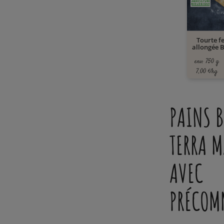
Tourte f
allongée B
env. 750 g
7,00 €/kg
PAINS B
TERRA M
AVEC
PRÉCOM