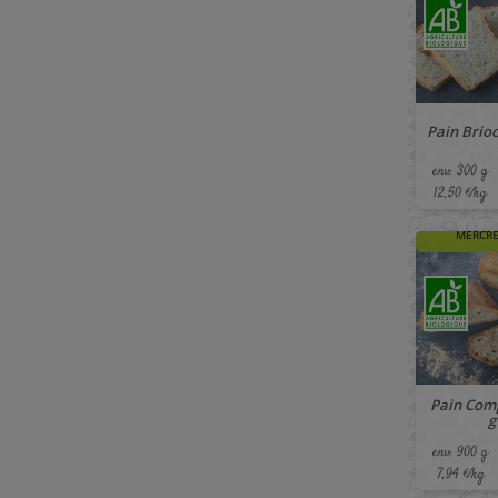
Pain Brioc
env. 300 g
12,50 €/kg
🚚 À PAR
MERCRE
Pain Comp
g
env. 900 g
7,94 €/kg
🚚 À PAR