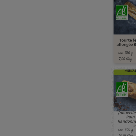
Tourte f
allongée B
env. 750 g
7,00 €/kg
🚚 À PAR
MERCRE
(nouvelle 
Pain
Randonne
g
env. 400 g