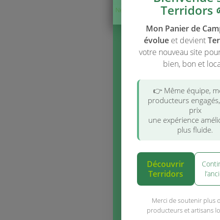
Information 
!!
Les
stocks affi
panier-de-cam
sont pas à jour
2026,
Mon pani
campagne a év
devenir Terrid
les disponibilité
commander, util
nouveau site :
t
Accéder à te
(fortement r
Si vous avie
/ tirelire sur 
transfert a é
contactez
bonjour@terr
06 98 26 11 