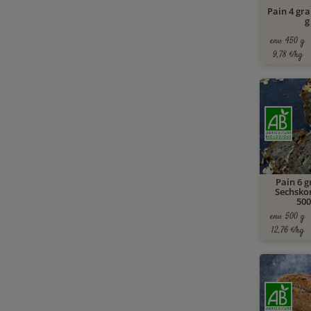
Pain 4 gra
g
env. 450 g
9,78 €/kg
Pain 6 g
Sechsko
500
env. 500 g
12,76 €/kg