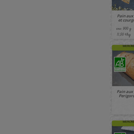
Pain aux
et courge
env. 900 g
11,50 €/kg
🚚 À PAR
MERCRE
Pain aux
Perigord
🚚 À PAR
MERCRE