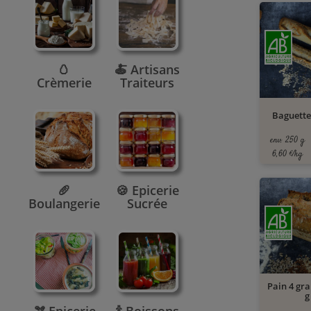
🥚
🍝 Artisans
Crèmerie
Traiteurs
Baguette
env. 250 g
6,60 €/kg
🥖
🍪 Epicerie
Boulangerie
Sucrée
Pain 4 gra
g