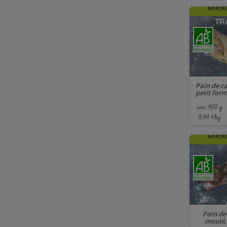
MERCRE
Pain de 
petit form
env. 450 g
8,44 €/kg
🚚 À PAR
MERCRE
Pain de
moulé,