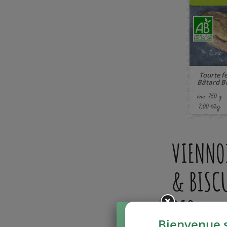
Tourte f
Bâtard BI
env. 750 g
7,00 €/kg
VIENNO
& BISC
BIO