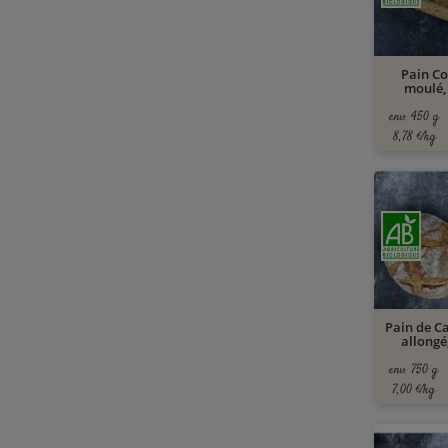
Pain C
moulé,
env. 450 g
8,78 €/kg
Pain de 
allongé,
env. 750 g
7,00 €/kg