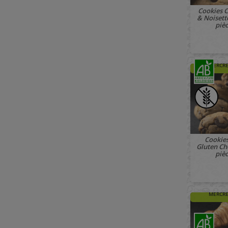
Cookies 
& Noisett
piè
🚚 À PAR
MERCRE
Cookie
Gluten Ch
piè
🚚 À PAR
MERCRE