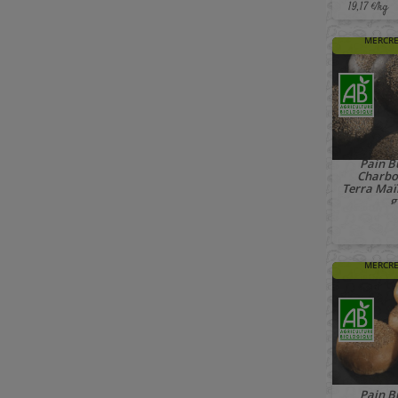
19,17 €/kg
🚚 À PAR
MERCRE
Pain B
Charbo
Terra Maïr
g
🚚 À PAR
MERCRE
Pain B