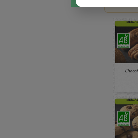
d'information
🚚 À PAR
MERCRE
Chocol
🚚 À PAR
MERCRE