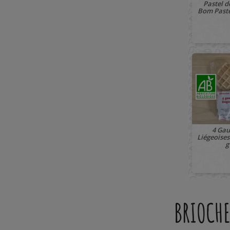
Pastel d
Bom Paste
🚚 À PARTIR 
4 Gau
Liégeoises
g
BRIOCH