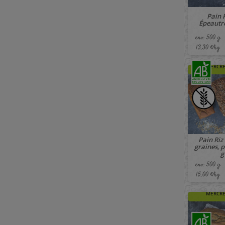
Pain P
Épeautre
env. 500 g
13,30 €/kg
🚚 À PAR
MERCRE
Pain Riz
graines, p
g
env. 500 g
15,00 €/kg
🚚 À PAR
MERCRE