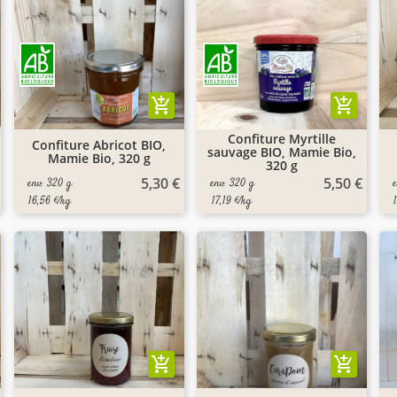
add_shopping_cart
add_shopping_cart
Confiture Myrtille
Confiture Abricot BIO,
sauvage BIO, Mamie Bio,
Mamie Bio, 320 g
320 g
5,30 €
5,50 €
env. 320 g
env. 320 g
16,56 €/kg
17,19 €/kg
add_shopping_cart
add_shopping_cart