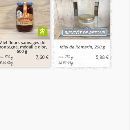
add_shopping_cart
BIENTÔT DE RETOUR
Miel fleurs sauvages de
ontagne, médaille d'or,
Miel de Romarin, 250 g
500 g
7,60 €
5,98 €
env. 500 g
env. 250 g
15,20 €/kg
23,92 €/kg