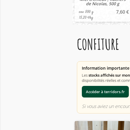
de Nicolas, 500 g
7,60 €
env. 500 g
15,20 €/kg
CONFITURE
Information importante 
Les
stocks affichés sur mo
disponibilités réelles et com
Accéder à terridors.fr
Si vous aviez un encours