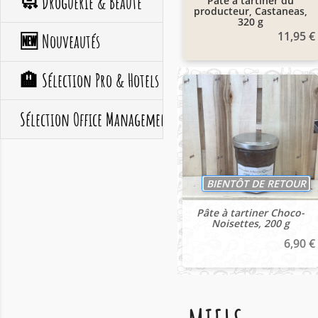
🧼 Droguerie & Beauté
Pâte à tartiner du
producteur, Castaneas,
320 g
11,95 €
🆕 Nouveautés
🏨 Sélection Pro & Hotels
Sélection Office Management
BIENTÔT DE RETOUR
Pâte à tartiner Choco-
Noisettes, 200 g
6,90 €