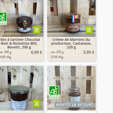
add_shopping_cart
add_shopping_cart
Pâte à tartiner Chocolat
Crème de Marrons du
Noir & Noisettes BIO,
producteur, Castaneas,
Bovetti, 200 g
220 g
6,99 €
5,95 €
env. 200 g
env. 220 g
34,95 €/kg
27,05 €/kg
add_shopping_cart
BIENTÔT DE RETOUR