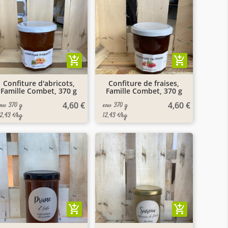
add_shopping_cart
add_shopping_cart
Confiture d'abricots,
Confiture de fraises,
Famille Combet, 370 g
Famille Combet, 370 g
4,60 €
4,60 €
env. 370 g
env. 370 g
12,43 €/kg
12,43 €/kg
add_shopping_cart
add_shopping_cart