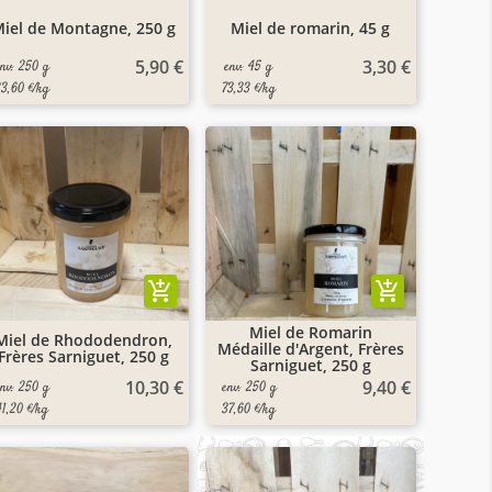
iel de Montagne, 250 g
Miel de romarin, 45 g
5,90 €
3,30 €
env. 250 g
env. 45 g
23,60 €/kg
73,33 €/kg
add_shopping_cart
add_shopping_cart
Miel de Romarin
Miel de Rhododendron,
Médaille d'Argent, Frères
Frères Sarniguet, 250 g
Sarniguet, 250 g
10,30 €
9,40 €
env. 250 g
env. 250 g
41,20 €/kg
37,60 €/kg