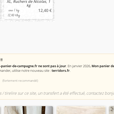
XL, Ruchers de Nicolas, 1
kg
12,40 €
env. 1 kg
12,40 €/kg
!!
n-panier-de-campagne.fr ne sont pas à jour
. En janvier 2026,
Mon panier de
mander, utilise notre nouveau site :
terridors.fr
.
(fortement recommandé)
 / tirelire sur ce site, un transfert a été effectué, contactez bo