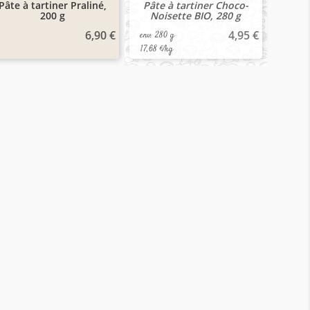
Pâte à tartiner Praliné,
Pâte à tartiner Choco-
200 g
Noisette BIO, 280 g
6,90 €
4,95 €
env. 280 g
17,68 €/kg