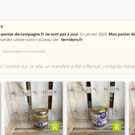
!!
n-panier-de-campagne.fr ne sont pas à jour
. En janvier 2026,
Mon panier de
mander, utilise notre nouveau site :
terridors.fr
.
(fortement recommandé)
 / tirelire sur ce site, un transfert a été effectué, contactez bo
add_shopping_cart
add_shopping_cart