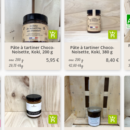
add_shopping_cart
add_shopping_cart
Pâte à tartiner Choco-
Pâte à tartiner Choco-
Noisette, Koki, 200 g
Noisette, Koki, 380 g
5,95 €
8,40 €
env. 200 g
env. 200 g
29,75 €/kg
42,00 €/kg
add_shopping_cart
add_shopping_cart