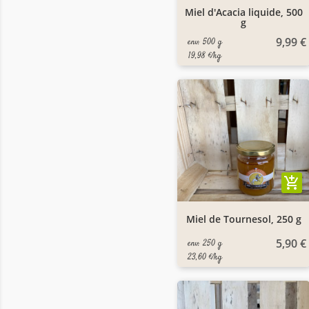
Miel d'Acacia liquide, 500
g
9,99 €
env. 500 g
19,98 €/kg
add_shopping_cart
Miel de Tournesol, 250 g
5,90 €
env. 250 g
23,60 €/kg