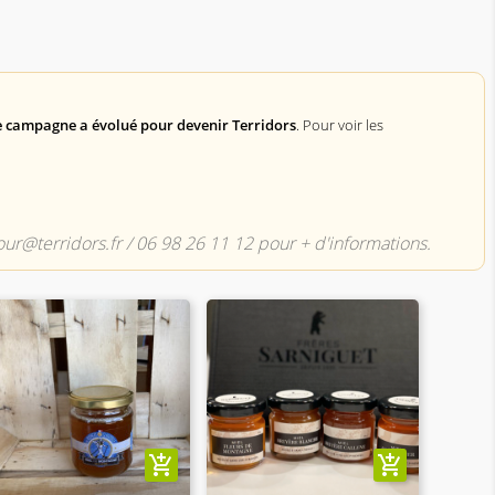
 campagne a évolué pour devenir Terridors
. Pour voir les
njour@terridors.fr / 06 98 26 11 12 pour + d'informations.
add_shopping_cart
add_shopping_cart