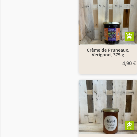
add_shopping_cart
Crème de Pruneaux,
Verigood, 375 g
4,90 €
add_shopping_cart