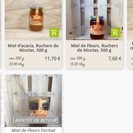
add_shopping_cart
add_shopping_cart
Miel d'acacia, Ruchers de
Miel de Fleurs, Ruchers
m
Nicolas, 500 g
de Nicolas, 500 g
11,70 €
7,60 €
env. 500 g
env. 500 g
23,40 €/kg
15,20 €/kg
BIENTÔT DE RETOUR
Miel de Fleurs Format