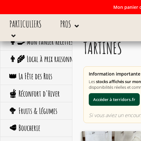
Mon panier d
PARTICULIERS
PROS ⌄
Mon panier de c
⌄
👩‍🍳 Mon Panier Recettes
TARTINES
👨‍🌾 Local à prix raisonné
Information importante 
👑 La Fête des Rois
Les
stocks affichés sur mo
disponibilités réelles et com
🫕 Réconfort d'Hiver
Accéder à terridors.fr
🥦 Fruits & Légumes
Si vous aviez un encours
🥩 Boucherie