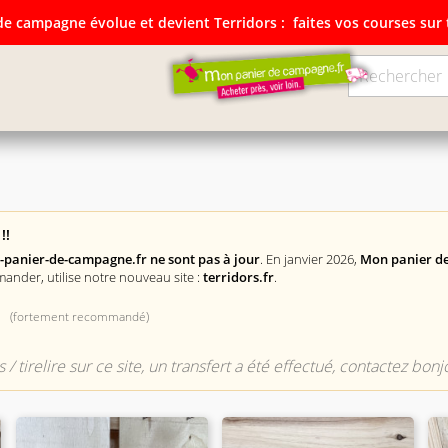
e campagne évolue et devient Terridors :
faites vos courses sur t
ampagne évolue et devient Terridors:
faites vos courses su
!!
n-panier-de-campagne.fr ne sont pas à jour
. En janvier 2026,
Mon panier de
mander, utilise notre nouveau site :
terridors.fr
.
(fortement recommandé)
 / tirelire sur ce site, un transfert a été effectué, contactez bo