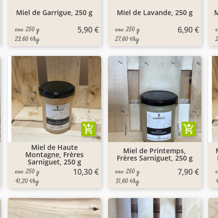
Miel de Garrigue, 250 g
Miel de Lavande, 250 g
M
5,90 €
6,90 €
env. 250 g
env. 250 g
23,60 €/kg
27,60 €/kg
add_shopping_cart
add_shopping_cart
Miel de Haute
Miel de Printemps,
Montagne, Frères
Frères Sarniguet, 250 g
Sarniguet, 250 g
10,30 €
7,90 €
env. 250 g
env. 250 g
41,20 €/kg
31,60 €/kg