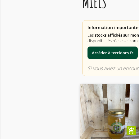
MIELS
Information importante 
Les
stocks affichés sur mo
disponibilités réelles et com
Accéder à terridors.fr
Si vous aviez un encours
add_shopping_cart