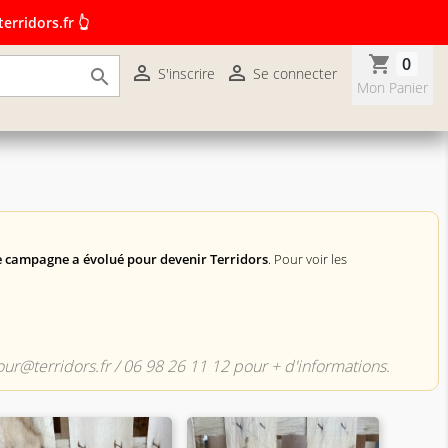
erridors.fr 👆
shopping_cart
0


S'inscrire
Se connecter

r terridors.fr 👆
Mon Panier
 campagne a évolué pour devenir Terridors
. Pour voir les
njour@terridors.fr / 06 98 26 11 12 pour + d'informations.