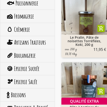
🐟 Poissonnerie
🧀 Fromagerie
🥚 Crèmerie
add_shopping_cart
Le Pralin, Pâte de
🍝 Artisans Traiteurs
noisettes Torréfiées,
Koki, 200 g
11,95 €
env. 200 g
🥖 Boulangerie
59,75 €/kg
🍪 Epicerie Sucrée
🫘 Epicerie Salée
add_shopping_cart
🍾 Boissons
QUALITÉ EXTRA