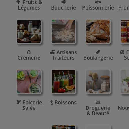
🥦 Fruits &
🥩
🐟
Légumes
Boucherie
Poissonnerie
Fro
🥚
🍝 Artisans
🥖
🍪 E
Crèmerie
Traiteurs
Boulangerie
S
🫘 Epicerie
🍾 Boissons
🧼
Salée
Droguerie
Nou
& Beauté