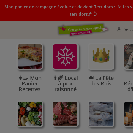
Mon panier de campagne évolue et devient Terridors :
faites v
terridors.fr 👆
Mon panier de campagne évolue et devient Terridors:
courses sur terridors.fr 👆

Se c
👩‍🍳 Mon
👨‍🌾 Local
👑 La Fête
Panier
à prix
des Rois
Réc
Recettes
raisonné
d'