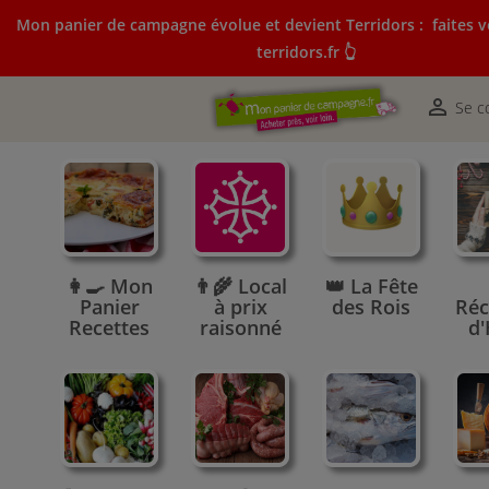
Mon panier de campagne évolue et devient Terridors :
faites v
terridors.fr 👆
Mon panier de campagne évolue et devient Terridors:
courses sur terridors.fr 👆

Se c
👩‍🍳 Mon
👨‍🌾 Local
👑 La Fête
Panier
à prix
des Rois
Réc
Recettes
raisonné
d'