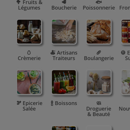
🥦 Fruits &
🥩
🐟
Légumes
Boucherie
Poissonnerie
Fro
🥚
🍝 Artisans
🥖
🍪 E
Crèmerie
Traiteurs
Boulangerie
S
🫘 Epicerie
🍾 Boissons
🧼
Salée
Droguerie
Nou
& Beauté