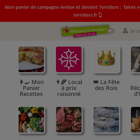
Mon panier de campagne évolue et devient Terridors :
faites v
terridors.fr 👆
Mon panier de campagne évolue et devient Terridors:
courses sur terridors.fr 👆

Se c
👩‍🍳 Mon
👨‍🌾 Local
👑 La Fête
Panier
à prix
des Rois
Réc
Recettes
raisonné
d'