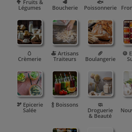
🥦 Fruits &
🥩
🐟
Légumes
Boucherie
Poissonnerie
Fro
🥚
🍝 Artisans
🥖
🍪 E
Crèmerie
Traiteurs
Boulangerie
S
🫘 Epicerie
🍾 Boissons
🧼
Salée
Droguerie
Nou
& Beauté