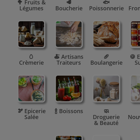
🥦 Fruits &
🥩
🐟
Légumes
Boucherie
Poissonnerie
Fro
🥚
🍝 Artisans
🥖
🍪 E
Crèmerie
Traiteurs
Boulangerie
S
🫘 Epicerie
🍾 Boissons
🧼
Salée
Droguerie
Nou
& Beauté