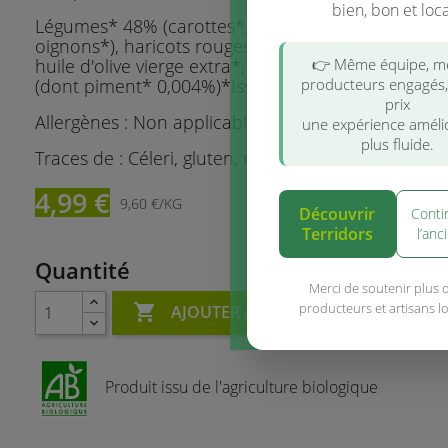
bien, bon et loca
Légumes* 48% (carottes*, tomates* 17%, poivron
oignons*), haricots rouges réhydratés* 25%, eau,
huile d'olive vierge extra*, sel de Guérande, ail*, é
👉 Même équipe, 
(dont piment* 0,004%)*Issu de l'agriculture biolog
producteurs engagés
prix
Allergènes : Non applicable
une expérience améli
plus fluide.
Traces de : Céleri, gluten, moutarde, sésame, soja.
4,99 €
9,60 €/KG
Découvrir
Conti
Terridors
l’anc
Quantité
Merci de soutenir plus 
producteurs et artisans l

AJOUTER AU PANIER
Produit issu de l'agriculture biologique