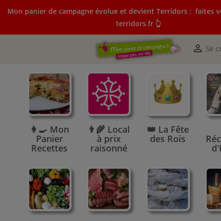
Mon panier de campagne évolue et devient Terridors :
faites v
terridors.fr 👆
Mon panier de campagne évolue et devient Terridors:
courses sur terridors.fr 👆

Se c
👩‍🍳 Mon
👨‍🌾 Local
👑 La Fête
Panier
à prix
des Rois
Réc
Recettes
raisonné
d'