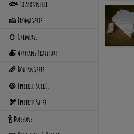
🐟 Poissonnerie
🧀 Fromagerie
🥚 Crèmerie
🍝 Artisans Traiteurs
🥖 Boulangerie
🍪 Epicerie Sucrée
🫘 Epicerie Salée
🍾 Boissons