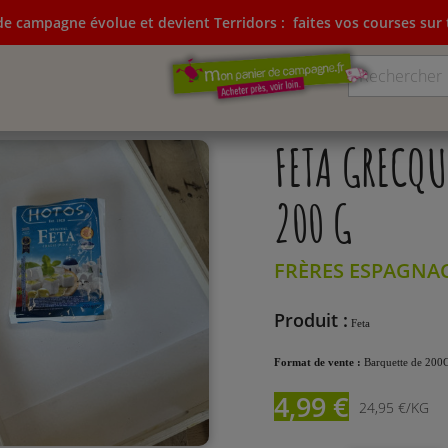
e campagne évolue et devient Terridors :
faites vos courses sur t
ampagne évolue et devient Terridors:
faites vos courses su
FETA GRECQU
200 G
FRÈRES ESPAGNA
Produit :
Feta
Format de vente :
Barquette de 200
4,99 €
24,95 €/KG