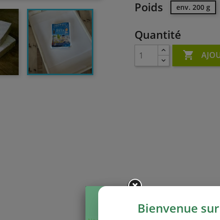
Poids
env. 200 g
Quantité

AJOU
Bienvenue sur 