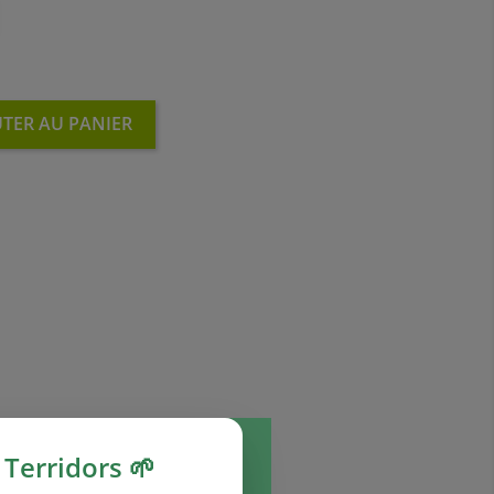
TER AU PANIER
Terridors 🌱