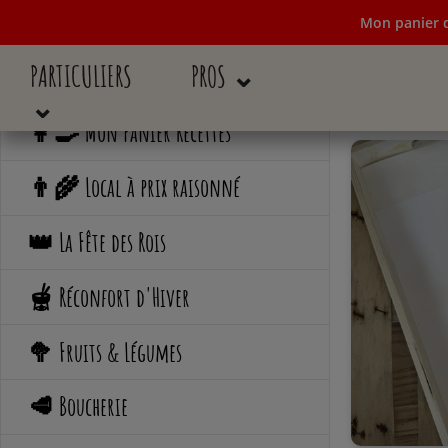
Mon panier d
PARTICULIERS
PROS ⌄
Mon panier de c
⌄
👩‍🍳 Mon Panier Recettes
👨‍🌾 Local à prix raisonné
👑 La Fête des Rois
🫕 Réconfort d'Hiver
🥦 Fruits & Légumes
🥩 Boucherie