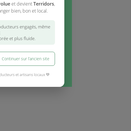
volue
et devient
Terridors
,
nger bien, bon et local.
ducteurs engagés, même
x
rée et plus fluide.
Continuer sur l’ancien site
ducteurs et artisans locaux 💚