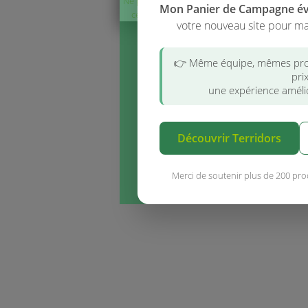
Ne plus afficher
Mon Panier de Campagne é
ce message
votre nouveau site pour ma
👉 Même équipe, mêmes pro
pri
une expérience amélio
Découvrir Terridors
Merci de soutenir plus de 200 pro