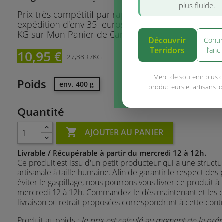
plus fluide.
Prix très compétitif par rapport aux prix pratiqués
expédition d'env 35 euros le KG - contre 27,370 e
KG sur Mon Panier de Campagne
Découvrir
Conti
Terridors
l’anc
10,95 €
27,38 €/KG
Merci de soutenir plus 
Poids
env. 400 g
producteurs et artisans l
Quantité

AJOUTER AU PANIER
Livrable / Récupérable à partir du mercredi 12 à 12h.
Ce produit est issu d'un petit producteur qui a une structu
artisanale à taille humaine. Afin de garantir le respect des 
éviter le gaspillage, nous pourrons vous livrer ce produit à 
mercredi 12 à 12h. Commandez-le dès maintenant et les 
livraison ou retrait proposées correspondront à cette contr
Produit au poids :
le prix est calculé au moment de la pré