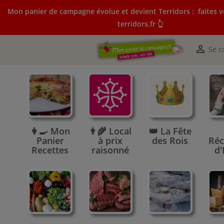
Mon panier de campagne évolue et devient Terridors :
faites v
terridors.fr 👆
Mon panier de campagne évolue et devient Terridors:
courses sur terridors.fr 👆

Se c
👩‍🍳 Mon
👨‍🌾 Local
👑 La Fête
Panier
à prix
des Rois
Réc
Recettes
raisonné
d'