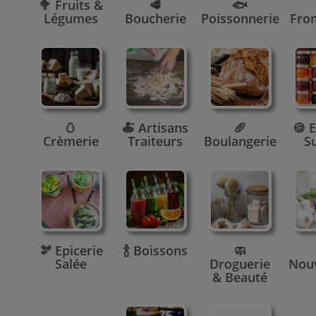
🥦 Fruits &
🥩
🐟
Légumes
Boucherie
Poissonnerie
Fro
🥚
🍝 Artisans
🥖
🍪 E
Crèmerie
Traiteurs
Boulangerie
S
🫘 Epicerie
🍾 Boissons
🧼
Salée
Droguerie
Nou
& Beauté