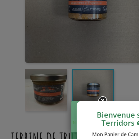
Bienvenue 
Terridors 
Ne plus afficher
ce message
TERRINE DE TRUITE AU PIMENT
Mon Panier de Ca