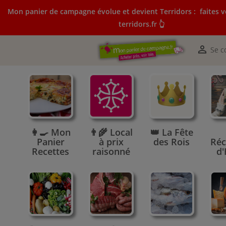
Mon panier de campagne évolue et devient Terridors :
faites v
terridors.fr 👆
Mon panier de campagne évolue et devient Terridors:
courses sur terridors.fr 👆

Se c
👩‍🍳 Mon
👨‍🌾 Local
👑 La Fête
Panier
à prix
des Rois
Réc
Recettes
raisonné
d'