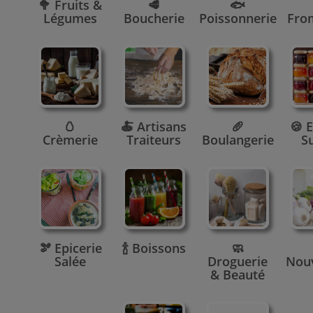
🥦 Fruits &
🥩
🐟
Légumes
Boucherie
Poissonnerie
Fro
🥚
🍝 Artisans
🥖
🍪 E
Crèmerie
Traiteurs
Boulangerie
S
🫘 Epicerie
🍾 Boissons
🧼
Salée
Droguerie
Nou
& Beauté