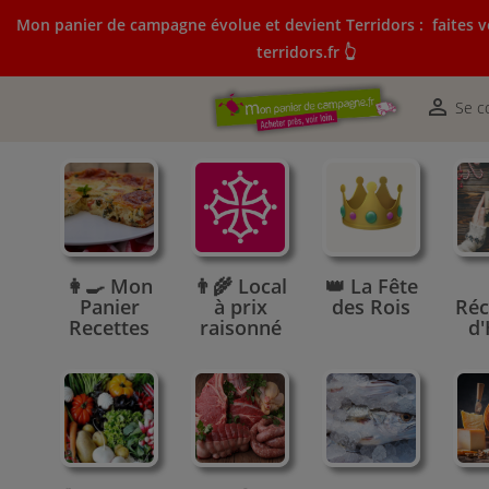
Mon panier de campagne évolue et devient Terridors :
faites v
terridors.fr 👆
Mon panier de campagne évolue et devient Terridors:
courses sur terridors.fr 👆

Se c
👩‍🍳 Mon
👨‍🌾 Local
👑 La Fête
Panier
à prix
des Rois
Réc
Recettes
raisonné
d'