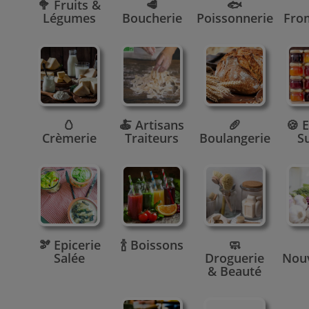
🥦 Fruits &
🥩
🐟
Légumes
Boucherie
Poissonnerie
Fro
🥚
🍝 Artisans
🥖
🍪 E
Crèmerie
Traiteurs
Boulangerie
S
🫘 Epicerie
🍾 Boissons
🧼
Salée
Droguerie
Nou
& Beauté