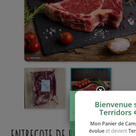
Bienvenue 
Terridors 
Ne plus afficher
ce message
Mon Panier de Ca
ENTRECOTE DE BOEUF, 500 G
évolue
et devient
Ter