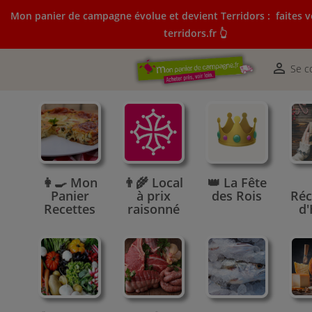
Mon panier de campagne évolue et devient Terridors :
faites v
terridors.fr 👆
Mon panier de campagne évolue et devient Terridors:
courses sur terridors.fr 👆

Se c
👩‍🍳 Mon
👨‍🌾 Local
👑 La Fête
Panier
à prix
des Rois
Réc
Recettes
raisonné
d'