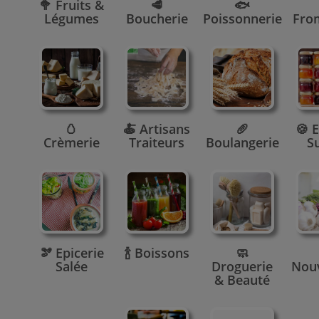
🥦 Fruits &
🥩
🐟
Légumes
Boucherie
Poissonnerie
Fro
🥚
🍝 Artisans
🥖
🍪 E
Crèmerie
Traiteurs
Boulangerie
S
🫘 Epicerie
🍾 Boissons
🧼
Salée
Droguerie
Nou
& Beauté