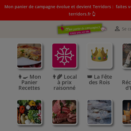
Mon panier de campagne évolue et devient Terridors :
faites v
terridors.fr 👆
Mon panier de campagne évolue et devient Terridors:
courses sur terridors.fr 👆

Se c
👩‍🍳 Mon
👨‍🌾 Local
👑 La Fête
Panier
à prix
des Rois
Réc
Recettes
raisonné
d'