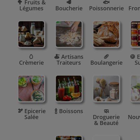
🥦 Fruits &
🥩
🐟
Légumes
Boucherie
Poissonnerie
Fro
🥚
🍝 Artisans
🥖
🍪 E
Crèmerie
Traiteurs
Boulangerie
S
🫘 Epicerie
🍾 Boissons
🧼
Salée
Droguerie
Nou
& Beauté