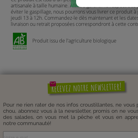
artisanale à taille humaine. Afin de garantir le respect des 
éviter le gaspillage, nous pourrons vous livrer ce produit à 
jeudi 13 à 12h. Commandez-le dès maintenant et les date
livraison ou retrait proposées correspondront à cette contr
Produit issu de l'agriculture biologique
mail
Recevez notre newsletter!
Pour ne rien rater de nos infos croustillantes, ne vous
chou, abonnez vous à la newsletter, promis on ne vou
des salades, on vous met la pêche et vous en appre
notre communauté!