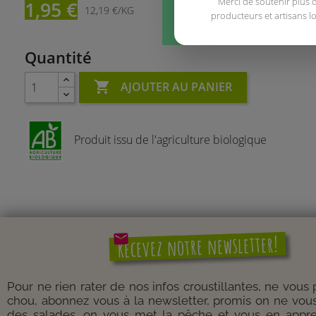
Merci de soutenir plus 
1,95 €
12,19 €/KG
producteurs et artisans l
Quantité

AJOUTER AU PANIER
Produit issu de l'agriculture biologique
mail
Recevez notre newsletter!
Pour ne rien rater de nos infos croustillantes, ne vous
chou, abonnez vous à la newsletter, promis on ne vou
des salades, on vous met la pêche et vous en appre