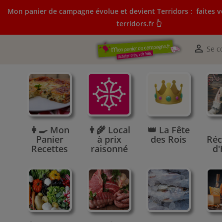
Mon panier de campagne évolue et devient Terridors :
faites v
terridors.fr 👆
Mon panier de campagne évolue et devient Terridors:
courses sur terridors.fr 👆

Se c
👩‍🍳 Mon
👨‍🌾 Local
👑 La Fête
Panier
à prix
des Rois
Réc
Recettes
raisonné
d'