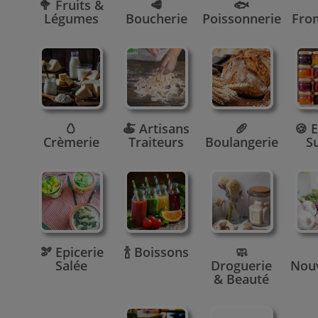
🥦 Fruits &
🥩
🐟
Légumes
Boucherie
Poissonnerie
Fro
🥚
🍝 Artisans
🥖
🍪 E
Crèmerie
Traiteurs
Boulangerie
S
🫘 Epicerie
🍾 Boissons
🧼
Salée
Droguerie
Nou
& Beauté