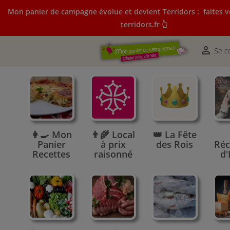
Mon panier de campagne évolue et devient Terridors :
faites v
terridors.fr 👆
Mon panier de campagne évolue et devient Terridors:
courses sur terridors.fr 👆

Se c
👩‍🍳 Mon
👨‍🌾 Local
👑 La Fête
Panier
à prix
des Rois
Réc
Recettes
raisonné
d'