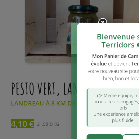
Bienvenue 
Terridors 
Ne plus afficher
ce message
Mon Panier de Ca
évolue
et devient
Ter
votre nouveau site pou
bien, bon et loca
PESTO VERT, LANDREAU, 190 G
👉 Même équipe, 
producteurs engagés
LANDREAU À 8 KM DE TOULOUSE
prix
une expérience améli
plus fluide.
4,10 €
21,58 €/KG