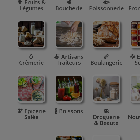
🥦 Fruits &
🥩
🐟
Légumes
Boucherie
Poissonnerie
Fro
🥚
🍝 Artisans
🥖
🍪 E
Crèmerie
Traiteurs
Boulangerie
S
🫘 Epicerie
🍾 Boissons
🧼
Salée
Droguerie
Nou
& Beauté