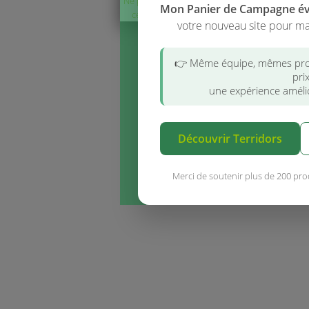
Ne plus afficher
Mon Panier de Campagne é
ce message
votre nouveau site pour ma
👉 Même équipe, mêmes pro
pri
une expérience amélio
Découvrir Terridors
Merci de soutenir plus de 200 pro