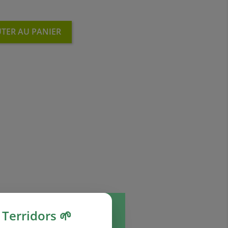
TER AU PANIER
Terridors 🌱