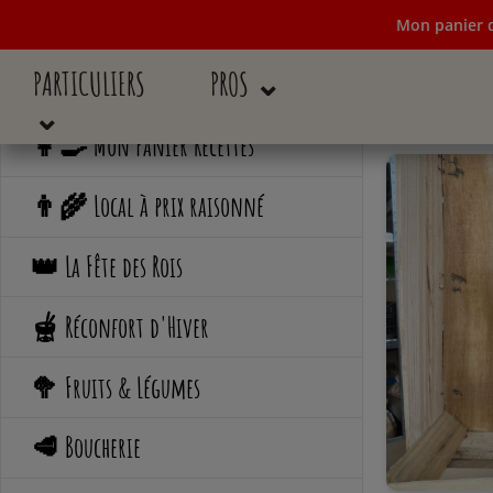
Mon panier d
PARTICULIERS
PROS ⌄
Mon panier de c
⌄
👩‍🍳 Mon Panier Recettes
👨‍🌾 Local à prix raisonné
👑 La Fête des Rois
🫕 Réconfort d'Hiver
🥦 Fruits & Légumes
🥩 Boucherie