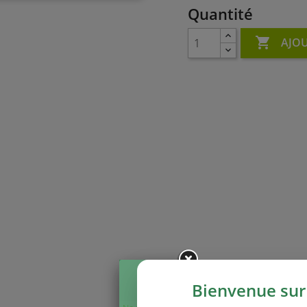
Quantité

AJOU
Bienvenue sur 