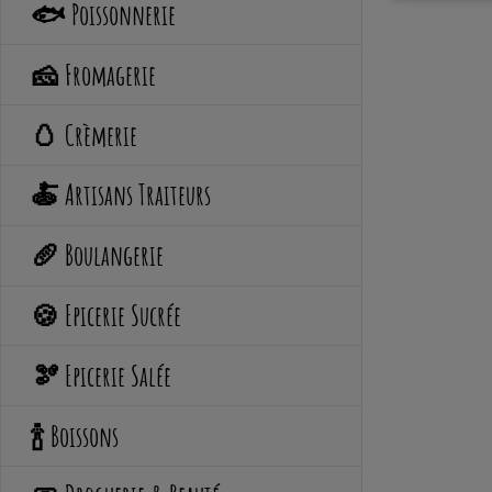
🐟 Poissonnerie
🧀 Fromagerie
🥚 Crèmerie
🍝 Artisans Traiteurs
🥖 Boulangerie
🍪 Epicerie Sucrée
🫘 Epicerie Salée
🍾 Boissons