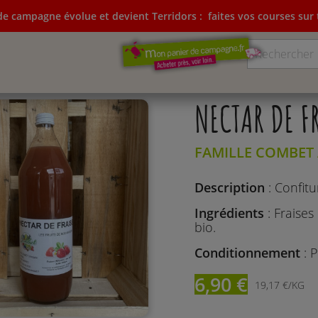
e campagne évolue et devient Terridors :
faites vos courses sur t
ampagne évolue et devient Terridors:
faites vos courses su
NECTAR DE F
FAMILLE COMBET 
Description
: Confitu
Ingrédients
: Fraises
bio.
Conditionnement
: 
6,90 €
19,17 €/KG