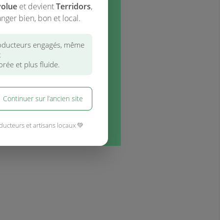
volue
et devient
Terridors
,
nger bien, bon et local.
ducteurs engagés, même
x
rée et plus fluide.
Continuer sur l’ancien site
ducteurs et artisans locaux 💚