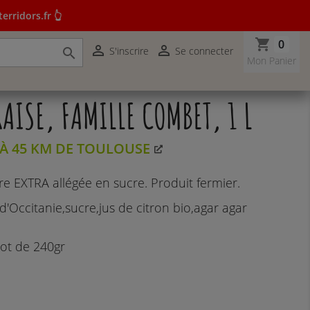
erridors.fr 👆
shopping_cart
0


S'inscrire
Se connecter

r terridors.fr 👆
Mon Panier
RAISE, FAMILLE COMBET, 1 L
À 45 KM DE TOULOUSE
re EXTRA allégée en sucre. Produit fermier.
 d'Occitanie,sucre,jus de citron bio,agar agar
Pot de 240gr