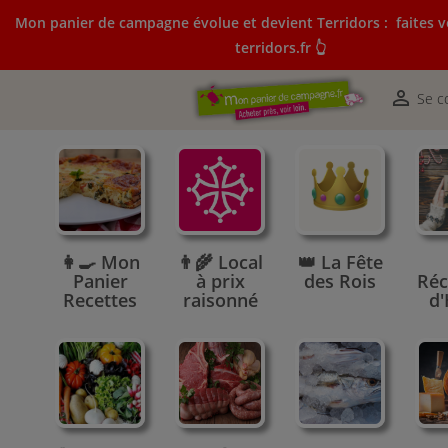
Mon panier de campagne évolue et devient Terridors :
faites v
terridors.fr 👆
Mon panier de campagne évolue et devient Terridors:
courses sur terridors.fr 👆

Se c
👩‍🍳 Mon
👨‍🌾 Local
👑 La Fête
Panier
à prix
des Rois
Réc
Recettes
raisonné
d'