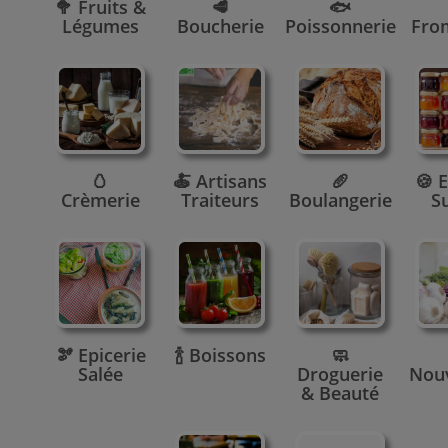
🥦 Fruits &
🥩
🐟
Légumes
Boucherie
Poissonnerie
Fro
🥚
🍝 Artisans
🥖
🍪 E
Crèmerie
Traiteurs
Boulangerie
S
🫘 Epicerie
🍾 Boissons
🧼
Salée
Droguerie
Nou
& Beauté