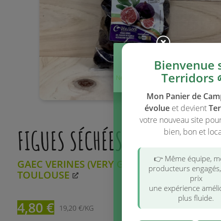
Bienvenue 
Terridors 
Ne plus afficher
ce message
Mon Panier de Ca
évolue
et devient
Ter
votre nouveau site pou
FIGUES SÉCHÉES, 250 G
bien, bon et loca
👉 Même équipe, 
GAEC VERINES (VERY GOOD) À 80 KM DE
producteurs engagés
TOULOUSE
prix
une expérience améli
plus fluide.
4,80 €
19,20 €/KG