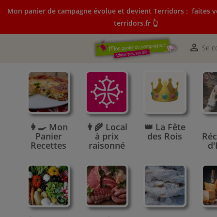
Mon panier de campagne évolue et devient Terridors :
faites v
terridors.fr 👆
Mon panier de campagne évolue et devient Terridors:
courses sur terridors.fr 👆

Se c
👩‍🍳 Mon
👨‍🌾 Local
👑 La Fête
Panier
à prix
des Rois
Réc
Recettes
raisonné
d'