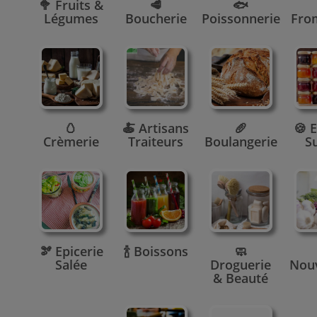
🥦 Fruits &
🥩
🐟
Légumes
Boucherie
Poissonnerie
Fro
🥚
🍝 Artisans
🥖
🍪 E
Crèmerie
Traiteurs
Boulangerie
S
🫘 Epicerie
🍾 Boissons
🧼
Salée
Droguerie
Nou
& Beauté