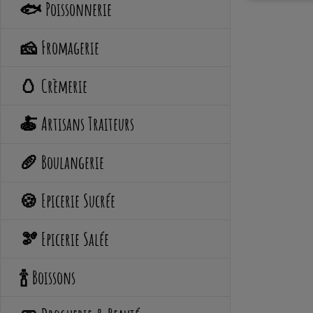
🐟 Poissonnerie
🧀 Fromagerie
🥚 Crèmerie
🍝 Artisans Traiteurs
🥖 Boulangerie
🍪 Epicerie Sucrée
🫘 Epicerie Salée
🍾 Boissons