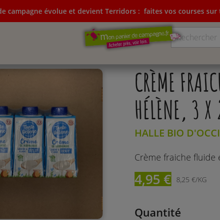
e campagne évolue et devient Terridors :
faites vos courses sur t
ampagne évolue et devient Terridors:
faites vos courses su
CRÈME FRAIC
HÉLÈNE, 3 X 
HALLE BIO D'OCCI
Crème fraiche fluide
4,95 €
8,25 €/KG
Quantité