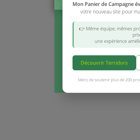
Ne plus afficher
Mon Panier de Campagne é
ce message
votre nouveau site pour ma
👉 Même équipe, mêmes pro
pri
une expérience amélio
Découvrir Terridors
Merci de soutenir plus de 200 pro