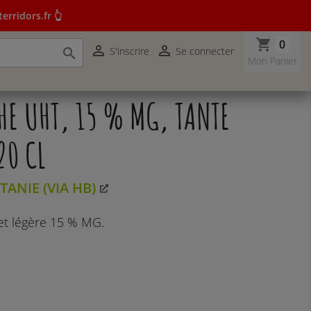
erridors.fr 👆
shopping_cart
0


S'inscrire
Se connecter

r terridors.fr 👆
Mon Panier
HE UHT, 15 % MG, TANTE
20 CL
TANIE (VIA HB)
 et légère 15 % MG.