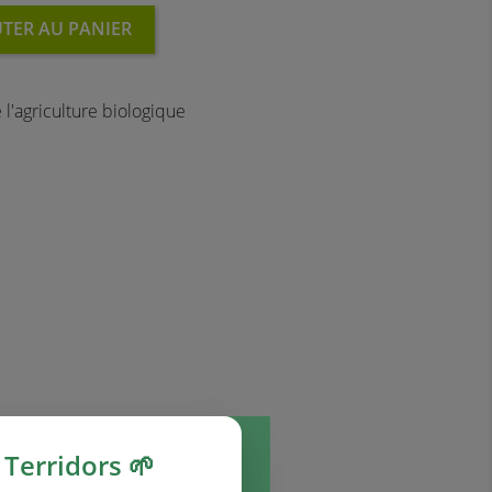
TER AU PANIER
l'agriculture biologique
Terridors 🌱