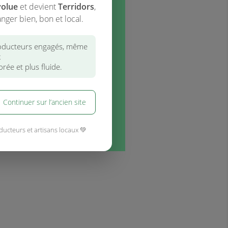
volue
et devient
Terridors
,
nger bien, bon et local.
ducteurs engagés, même
x
rée et plus fluide.
Continuer sur l’ancien site
ducteurs et artisans locaux 💚