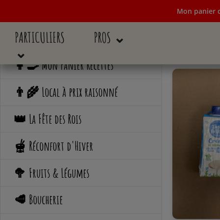
Mon panier d
PARTICULIERS
PROS ⌄
Mon panier de c
⌄
👩‍🍳 Mon Panier Recettes
👨‍🌾 Local à prix raisonné
👑 La Fête des Rois
🫕 Réconfort d'Hiver
🥦 Fruits & Légumes
🥩 Boucherie