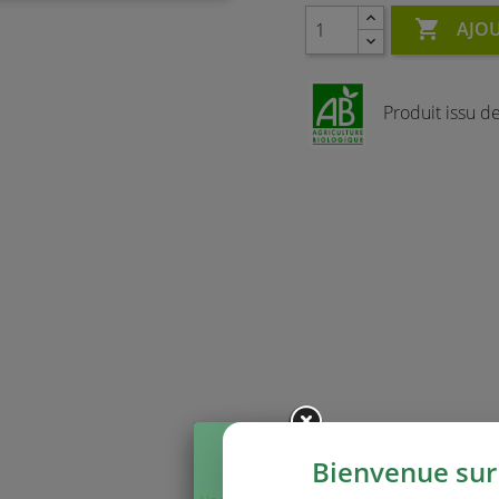

AJOU
Produit issu de 
Bienvenue sur 