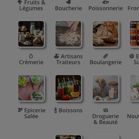
🥦 Fruits &
🥩
🐟
Légumes
Boucherie
Poissonnerie
Fro
🥚
🍝 Artisans
🥖
🍪 E
Crèmerie
Traiteurs
Boulangerie
S
🫘 Epicerie
🍾 Boissons
🧼
Salée
Droguerie
Nou
& Beauté