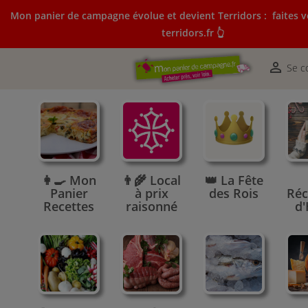
Mon panier de campagne évolue et devient Terridors :
faites v
terridors.fr 👆
Mon panier de campagne évolue et devient Terridors:
courses sur terridors.fr 👆

Se c
👩‍🍳 Mon
👨‍🌾 Local
👑 La Fête
Panier
à prix
des Rois
Réc
Recettes
raisonné
d'