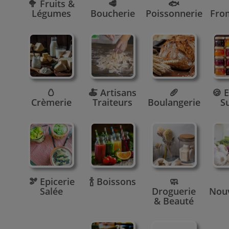
🥦 Fruits &
🥩
🐟
Légumes
Boucherie
Poissonnerie
Fro
🥚
🍝 Artisans
🥖
🍪 E
Crèmerie
Traiteurs
Boulangerie
S
🫘 Epicerie
🍾 Boissons
🧼
Salée
Droguerie
Nou
& Beauté