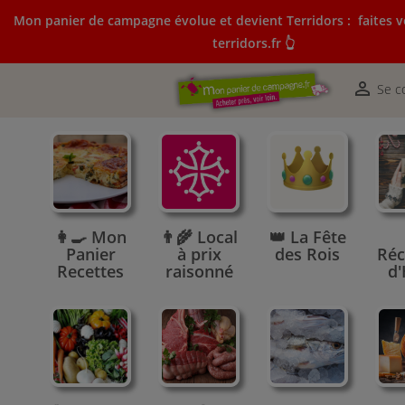
Mon panier de campagne évolue et devient Terridors :
faites v
terridors.fr 👆
Mon panier de campagne évolue et devient Terridors:
courses sur terridors.fr 👆

Se c
👩‍🍳 Mon
👨‍🌾 Local
👑 La Fête
Panier
à prix
des Rois
Réc
Recettes
raisonné
d'