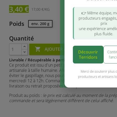
3,40 €
17,00 €/KG
👉 Même équipe, 
producteurs engagés
Poids
prix
env. 200 g
une expérience améli
plus fluide.
Quantité

AJOUTER AU PANIER
Découvrir
Conti
Terridors
l’anc
Livrable / Récupérable à partir du mercredi 12 à 12h.
Ce produit est issu d'un petit producteur qui a une structu
artisanale à taille humaine. Afin de garantir le respect des 
Merci de soutenir plus 
éviter le gaspillage, nous pourrons vous livrer ce produit à 
producteurs et artisans l
mercredi 12 à 12h. Commandez-le dès maintenant et les 
livraison ou retrait proposées correspondront à cette contr
Produit au poids :
le prix est calculé au moment de la pré
commande et sera légèrement différent de celui affiché.