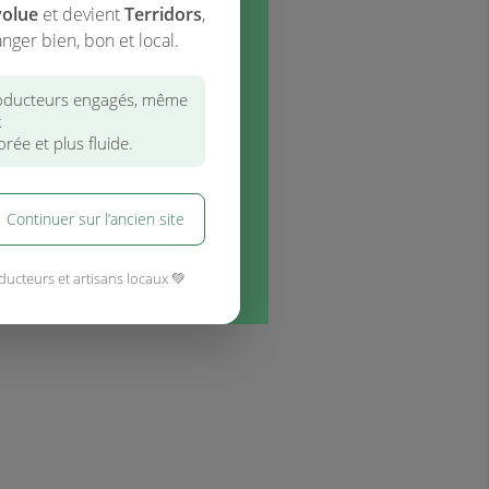
volue
et devient
Terridors
,
nger bien, bon et local.
ducteurs engagés, même
x
rée et plus fluide.
Continuer sur l’ancien site
ducteurs et artisans locaux 💚