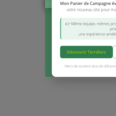
Ne plus afficher
Mon Panier de Campagne é
ce message
votre nouveau site pour ma
👉 Même équipe, mêmes pro
pri
une expérience amélio
Découvrir Terridors
Merci de soutenir plus de 200 pro