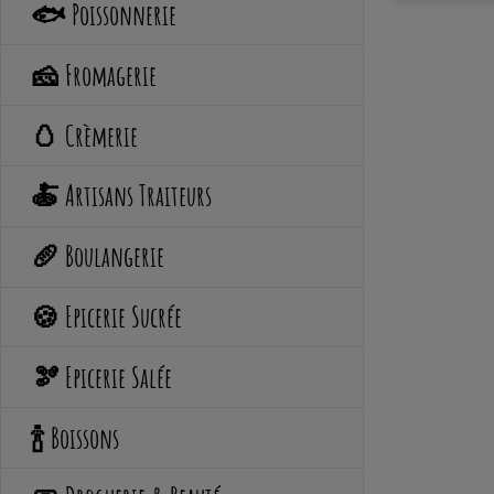
🐟 Poissonnerie
🧀 Fromagerie
🥚 Crèmerie
🍝 Artisans Traiteurs
🥖 Boulangerie
🍪 Epicerie Sucrée
🫘 Epicerie Salée
🍾 Boissons