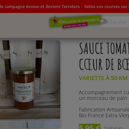
e campagne évolue et devient Terridors :
faites vos courses sur t
ampagne évolue et devient Terridors:
faites vos courses su
SAUCE TOMAT
CŒUR DE BŒ
VARIETTE À 50 K
Accompagnement culin
un morceau de pain 
Fabrication Artisanal
Bio France Extra Vier
5,95 €
23,80 €/KG