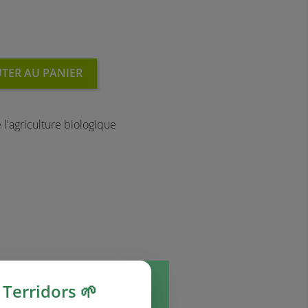
TER AU PANIER
l'agriculture biologique
Terridors 🌱