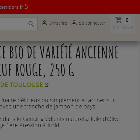
erridors.fr 👆
shopping_cart
0


S'inscrire
Se connecter

r terridors.fr 👆
Mon Panier
E BIO DE VARIÉTÉ ANCIENNE
UF ROUGE, 250 G
M DE TOULOUSE
aire délicieux ou simplement à tartiner sur
avec une tranche de jambon de pays.
e dans le Gers,ingrédients naturels,Huile d'Olive
ge 1ère Pression à froid.