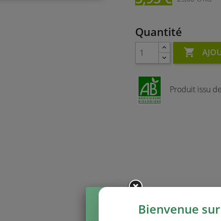
Quantité

AJOU
Produit issu de 
Bienvenue sur 