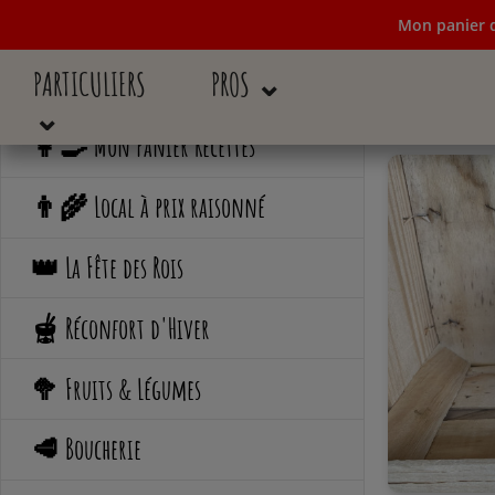
Mon panier d
PARTICULIERS
PROS ⌄
Mon panier de c
⌄
👩‍🍳 Mon Panier Recettes
👨‍🌾 Local à prix raisonné
👑 La Fête des Rois
🫕 Réconfort d'Hiver
🥦 Fruits & Légumes
🥩 Boucherie