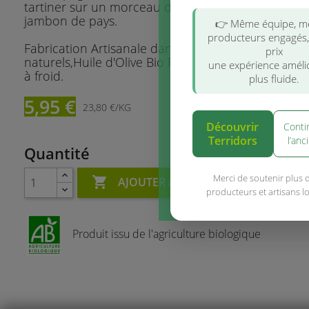
tartiner sur un morceau de pain avec une tranch
jambon de pays.
👉 Même équipe, 
producteurs engagés
Fabrication Artisanale dans le Gers,ingrédients
prix
naturels,Huile d'Olive Bio France Extra Vierge 1ère
une expérience améli
à froid.
plus fluide.
5,95 €
23,80 €/KG
Découvrir
Conti
Terridors
l’anc
Quantité
Merci de soutenir plus 

AJOUTER AU PANIER
producteurs et artisans l
Produit issu de l'agriculture biologique