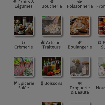
🥦 Fruits &
🥩
🐟
Légumes
Boucherie
Poissonnerie
Fro
🥚
🍝 Artisans
🥖
🍪 E
Crèmerie
Traiteurs
Boulangerie
S
🫘 Epicerie
🍾 Boissons
🧼
Salée
Droguerie
Nou
& Beauté