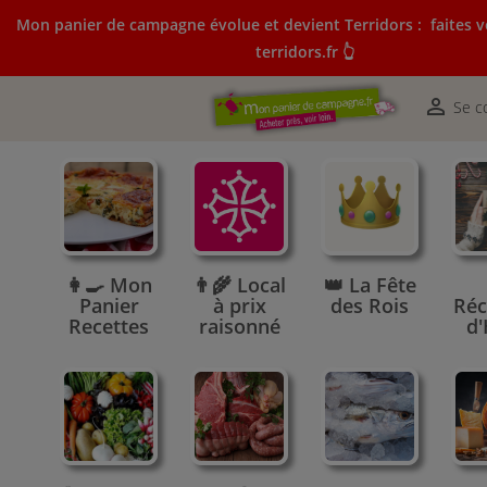
Mon panier de campagne évolue et devient Terridors :
faites v
terridors.fr 👆
Mon panier de campagne évolue et devient Terridors:
courses sur terridors.fr 👆

Se c
👩‍🍳 Mon
👨‍🌾 Local
👑 La Fête
Panier
à prix
des Rois
Réc
Recettes
raisonné
d'