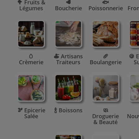
🥦 Fruits &
🥩
🐟
Légumes
Boucherie
Poissonnerie
Fro
🥚
🍝 Artisans
🥖
🍪 E
Crèmerie
Traiteurs
Boulangerie
S
🫘 Epicerie
🍾 Boissons
🧼
Salée
Droguerie
Nou
& Beauté