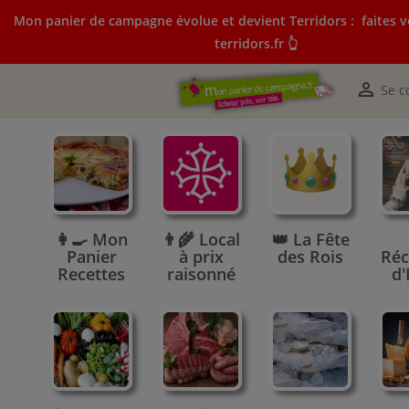
Mon panier de campagne évolue et devient Terridors :
faites v
terridors.fr 👆
Mon panier de campagne évolue et devient Terridors:
courses sur terridors.fr 👆

Se c
👩‍🍳 Mon
👨‍🌾 Local
👑 La Fête
Panier
à prix
des Rois
Réc
Recettes
raisonné
d'