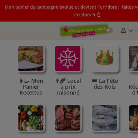
Mon panier de campagne évolue et devient Terridors :
faites v
terridors.fr 👆
Mon panier de campagne évolue et devient Terridors:
courses sur terridors.fr 👆

Se c
👩‍🍳 Mon
👨‍🌾 Local
👑 La Fête
Panier
à prix
des Rois
Réc
Recettes
raisonné
d'