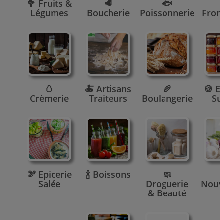
🥦 Fruits &
🥩
🐟
Légumes
Boucherie
Poissonnerie
Fro
🥚
🍝 Artisans
🥖
🍪 E
Crèmerie
Traiteurs
Boulangerie
S
🫘 Epicerie
🍾 Boissons
🧼
Salée
Droguerie
Nou
& Beauté