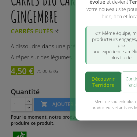
évolue
et devient
Ter
votre nouveau site pou
GINGEMBRE
bien, bon et loca
CARRÉS FUTÉS
👉 Même équipe, 
producteurs engagés
prix
A dissoudre dans une préparation salée : soupe,s
une expérience améli
A râper sur des légumes
plus fluide.
4,50 €
75,00 €/KG
Découvrir
Conti
Terridors
l’anc
Quantité
Merci de soutenir plus 

AJOUTER AU PANIER
producteurs et artisans l
Pour le moment, notre producteur n'est pas en capacité 
produire ce produit.