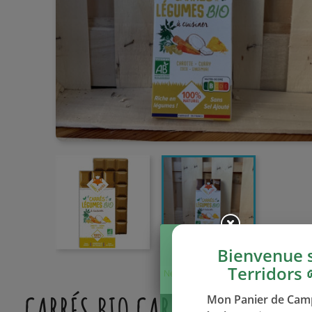
Bienvenue 
Terridors 
Ne plus afficher
ce message
CARRÉS BIO CAROTTE CURRY CO
Mon Panier de Ca