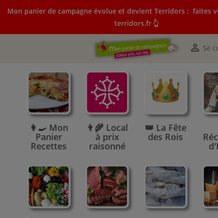
Mon panier de campagne évolue et devient Terridors :
faites v
terridors.fr 👆
Mon panier de campagne évolue et devient Terridors:
courses sur terridors.fr 👆

Se c
👩‍🍳 Mon
👨‍🌾 Local
👑 La Fête
Panier
à prix
des Rois
Réc
Recettes
raisonné
d'