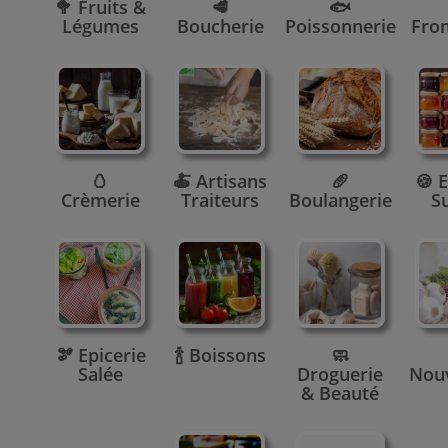
🥦 Fruits &
🥩
🐟
Légumes
Boucherie
Poissonnerie
Fro
🥚
🍝 Artisans
🥖
🍪 E
Crèmerie
Traiteurs
Boulangerie
S
🫘 Epicerie
🍾 Boissons
🧼
Salée
Droguerie
Nou
& Beauté