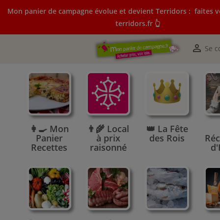
Mon panier de campagne évolue et devient Terridors :
faites v
terridors.fr 👆
Mon panier de campagne évolue et devient Terridors:
courses sur terridors.fr 👆

Se c
👩‍🍳 Mon
👨‍🌾 Local
👑 La Fête
Panier
à prix
des Rois
Réc
Recettes
raisonné
d'