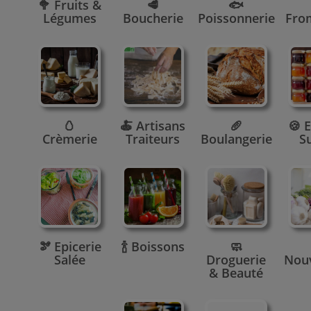
🥦 Fruits &
🥩
🐟
Légumes
Boucherie
Poissonnerie
Fro
🥚
🍝 Artisans
🥖
🍪 E
Crèmerie
Traiteurs
Boulangerie
S
🫘 Epicerie
🍾 Boissons
🧼
Salée
Droguerie
Nou
& Beauté