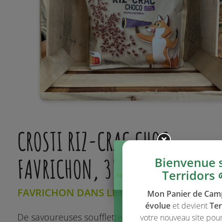
CROSTI RIZ-CRAC CHOC,
FAVRICHON, 350 G
Bienvenue 
Terridors 
Ne plus afficher
ce message
FAVRICHON DANS LE MASSIF CENTRAL (VIA
Mon Panier de Ca
évolue
et devient
Ter
De savoureuses soufflettes à base de riz
votre nouveau site pou