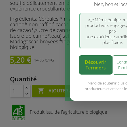
soufflé,délicatement enrobées de chocolat,pour 
bien, bon et loca
expérience croustillante et gourmande.
Ingrédients: Céréales * (riz* 39,8%,maïs* 33,3%),s
👉 Même équipe, 
canne* non raffiné,cacao* en poudre,chocolat* 5
producteurs engagés
de cacao*,sucre de canne*,beurre de cacao*),ca
prix
(sucre de canne*,eau),sel de mer,gousses de vanil
une expérience améli
Madagascar broyées.*Ingrédients issus de l’agricul
plus fluide.
biologique.
5,20 €
14,86 €/KG
Découvrir
Conti
Terridors
l’anc
Quantité
Merci de soutenir plus 
producteurs et artisans l

AJOUTER AU PANIER
Produit issu de l'agriculture biologique