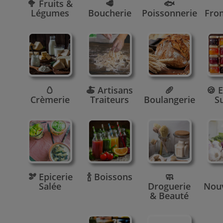
🥦 Fruits &
🥩
🐟
Légumes
Boucherie
Poissonnerie
Fro
🥚
🍝 Artisans
🥖
🍪 E
Crèmerie
Traiteurs
Boulangerie
S
🫘 Epicerie
🍾 Boissons
🧼
Salée
Droguerie
Nou
& Beauté