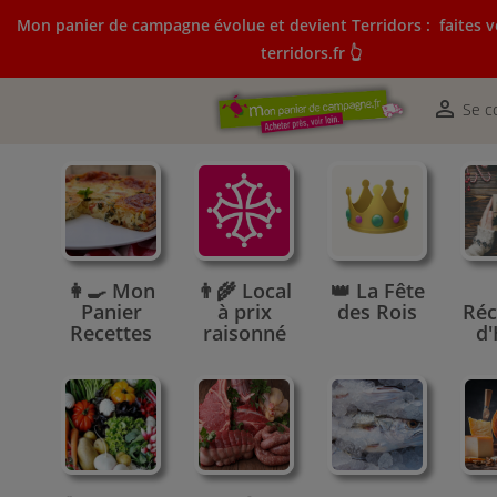
Mon panier de campagne évolue et devient Terridors :
faites v
terridors.fr 👆
Mon panier de campagne évolue et devient Terridors:
courses sur terridors.fr 👆

Se c
👩‍🍳 Mon
👨‍🌾 Local
👑 La Fête
Panier
à prix
des Rois
Réc
Recettes
raisonné
d'