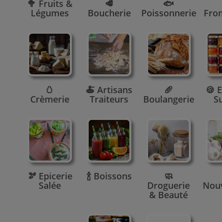
🥦 Fruits &
🥩
🐟
Légumes
Boucherie
Poissonnerie
Fro
🥚
🍝 Artisans
🥖
🍪 E
Crèmerie
Traiteurs
Boulangerie
S
🫘 Epicerie
🍾 Boissons
🧼
Salée
Droguerie
Nou
& Beauté