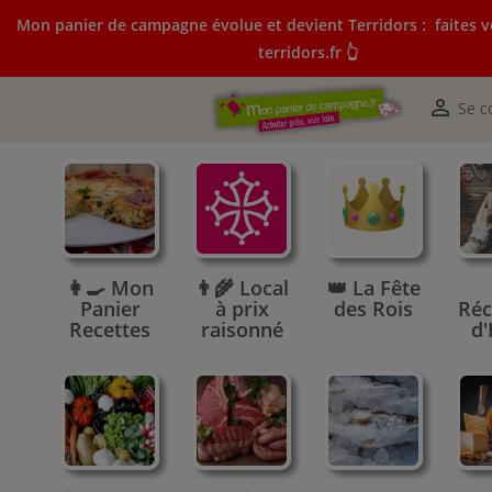
Mon panier de campagne évolue et devient Terridors :
faites v
terridors.fr 👆
Mon panier de campagne évolue et devient Terridors:
courses sur terridors.fr 👆

Se c
👩‍🍳 Mon
👨‍🌾 Local
👑 La Fête
Panier
à prix
des Rois
Réc
Recettes
raisonné
d'