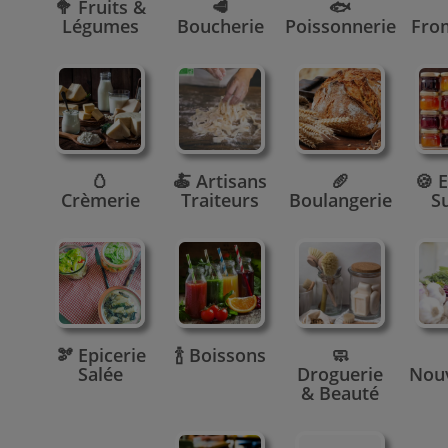
🥦 Fruits &
🥩
🐟
Légumes
Boucherie
Poissonnerie
Fro
🥚
🍝 Artisans
🥖
🍪 E
Crèmerie
Traiteurs
Boulangerie
S
🫘 Epicerie
🍾 Boissons
🧼
Salée
Droguerie
Nou
& Beauté