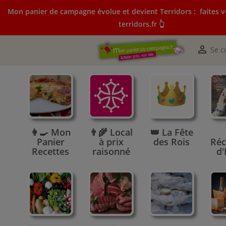
Mon panier de campagne évolue et devient Terridors :
faites v
terridors.fr 👆
Mon panier de campagne évolue et devient Terridors:
courses sur terridors.fr 👆

Se c
👩‍🍳 Mon
👨‍🌾 Local
👑 La Fête
Panier
à prix
des Rois
Réc
Recettes
raisonné
d'