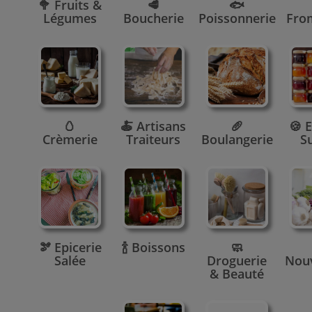
🥦 Fruits &
🥩
🐟
Légumes
Boucherie
Poissonnerie
Fro
🥚
🍝 Artisans
🥖
🍪 E
Crèmerie
Traiteurs
Boulangerie
S
🫘 Epicerie
🍾 Boissons
🧼
Salée
Droguerie
Nou
& Beauté