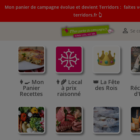
Mon panier de campagne évolue et devient Terridors :
faites v
terridors.fr 👆
Mon panier de campagne évolue et devient Terridors:
courses sur terridors.fr 👆

Se c
👩‍🍳 Mon
👨‍🌾 Local
👑 La Fête
Panier
à prix
des Rois
Réc
Recettes
raisonné
d'