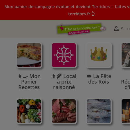
Mon panier de campagne évolue et devient Terridors :
faites v
terridors.fr 👆
Mon panier de campagne évolue et devient Terridors:
courses sur terridors.fr 👆

Se c
👩‍🍳 Mon
👨‍🌾 Local
👑 La Fête
Panier
à prix
des Rois
Réc
Recettes
raisonné
d'