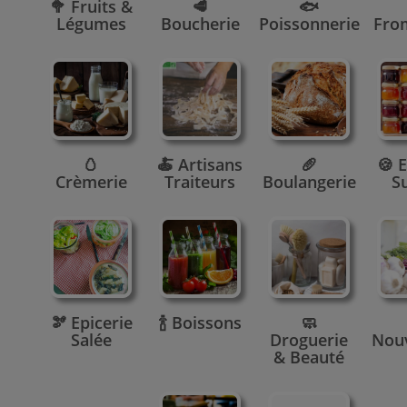
🥦 Fruits &
🥩
🐟
Légumes
Boucherie
Poissonnerie
Fro
🥚
🍝 Artisans
🥖
🍪 E
Crèmerie
Traiteurs
Boulangerie
S
🫘 Epicerie
🍾 Boissons
🧼
Salée
Droguerie
Nou
& Beauté