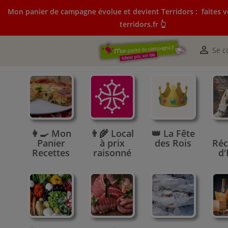
Mon panier de campagne évolue et devient Terridors :
faites v
terridors.fr 👆
Mon panier de campagne évolue et devient Terridors:
courses sur terridors.fr 👆

Se c
👩‍🍳 Mon
👨‍🌾 Local
👑 La Fête
Panier
à prix
des Rois
Réc
Recettes
raisonné
d'