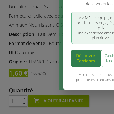
bien, bon et loca
Du Lait de qualité au juste prix pour les éleveurs.
Fermeture facile avec bouchon vissable.
👉 Même équipe, 
producteurs engagés
Animaux Nourris sans OGM.
prix
une expérience améli
Description :
Lait Demi-Ecrémé stérilisé UHT
plus fluide.
Format de vente :
Bouteille de 1L en carton
DLC :
6 mois
Découvrir
Conti
Terridors
l’anc
Origine :
FRANCE (Tarn)
1,60 €
1,60 €/KG
Merci de soutenir plus 
producteurs et artisans l
Quantité

AJOUTER AU PANIER