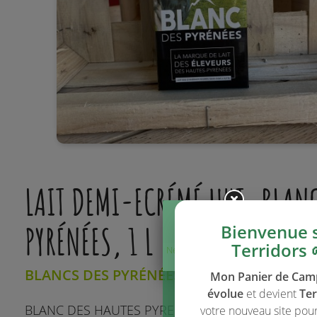
LAIT DEMI-ECRÉMÉ UHT, BLAN
PYRÉNÉES, 1 L
Bienvenue 
Terridors 
Ne plus afficher
ce message
BLANCS DES PYRÉNÉES
Mon Panier de Ca
évolue
et devient
Ter
BLANC DES HAUTES PYRENEES
votre nouveau site pou