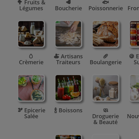
🥦 Fruits &
🥩
🐟
Légumes
Boucherie
Poissonnerie
Fro
🥚
🍝 Artisans
🥖
🍪 E
Crèmerie
Traiteurs
Boulangerie
S
🫘 Epicerie
🍾 Boissons
🧼
Salée
Droguerie
Nou
& Beauté