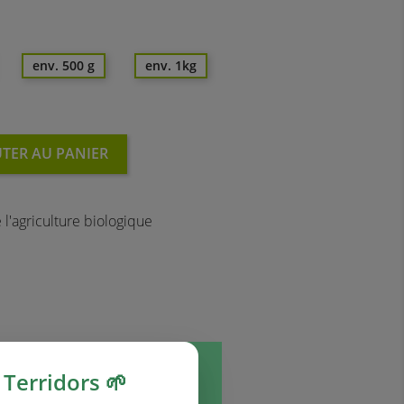
env. 500 g
env. 1kg
TER AU PANIER
l'agriculture biologique
Terridors 🌱