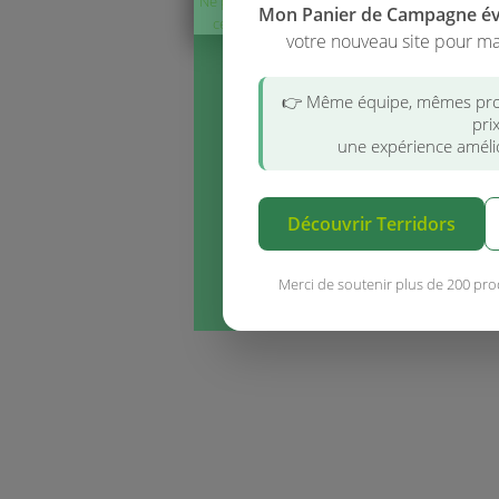
Ne plus afficher
Mon Panier de Campagne é
ce message
votre nouveau site pour ma
👉 Même équipe, mêmes pro
pri
une expérience amélio
Découvrir Terridors
Merci de soutenir plus de 200 pro