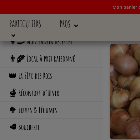
Mon panier d
PARTICULIERS
PROS ⌄
Mon panier de c
⌄
👩‍🍳 Mon Panier Recettes
👨‍🌾 Local à prix raisonné
👑 La Fête des Rois
🫕 Réconfort d'Hiver
🥦 Fruits & Légumes
🥩 Boucherie