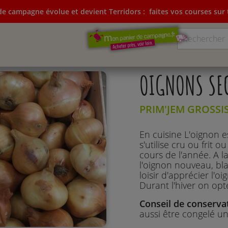
e campagne évolue et devient Terridors :
faites vos courses sur t
ampagne évolue et devient Terridors:
faites vos courses su
OIGNONS SEC
PRIM'JEM GROSSI
En cuisine L'oignon es
s'utilise cru ou frit 
cours de l'année. A la
l'oignon nouveau, bla
loisir d'apprécier l'o
Durant l'hiver on opt
Conseil de conserva
aussi être congelé un