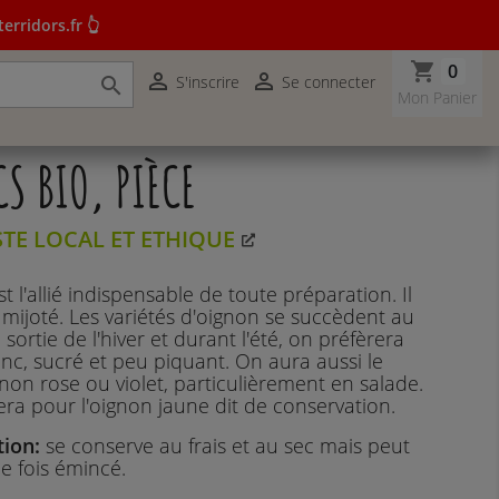
erridors.fr 👆
shopping_cart
0


S'inscrire
Se connecter

r terridors.fr 👆
Mon Panier
S BIO, PIÈCE
STE LOCAL ET ETHIQUE
t l'allié indispensable de toute préparation. Il
ou mijoté. Les variétés d'oignon se succèdent au
 sortie de l'hiver et durant l'été, on préfèrera
nc, sucré et peu piquant. On aura aussi le
ignon rose ou violet, particulièrement en salade.
era pour l'oignon jaune dit de conservation.
tion:
se conserve au frais et au sec mais peut
e fois émincé.