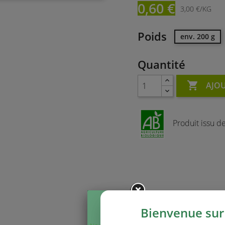
0,60 €
3,00 €/KG
Poids
env. 200 g
Quantité

AJOU
Produit issu de 
Bienvenue sur 