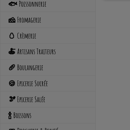
🐟 Poissonnerie
🧀 Fromagerie
🥚 Crèmerie
🍝 Artisans Traiteurs
🥖 Boulangerie
🍪 Epicerie Sucrée
🫘 Epicerie Salée
🍾 Boissons