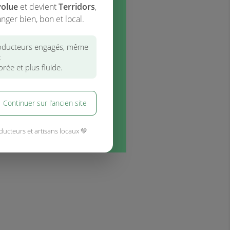
volue
et devient
Terridors
,
nger bien, bon et local.
ducteurs engagés, même
x
rée et plus fluide.
Continuer sur l’ancien site
ducteurs et artisans locaux 💚