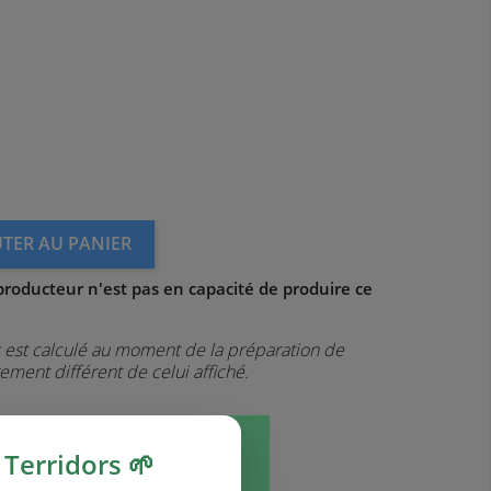
TER AU PANIER
roducteur n'est pas en capacité de produire ce
x est calculé au moment de la préparation de
ment différent de celui affiché.
Terridors 🌱