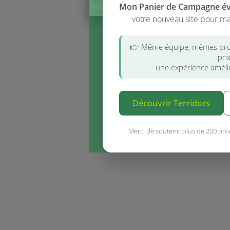
Ne plus afficher
Mon Panier de Campagne é
ce message
votre nouveau site pour ma
👉 Même équipe, mêmes pro
pri
une expérience amélio
Découvrir Terridors
Merci de soutenir plus de 200 pro