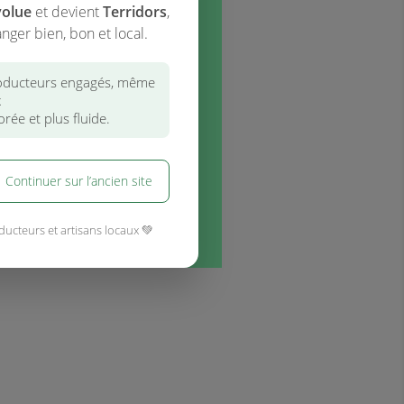
volue
et devient
Terridors
,
nger bien, bon et local.
ducteurs engagés, même
x
rée et plus fluide.
Continuer sur l’ancien site
ducteurs et artisans locaux 💚