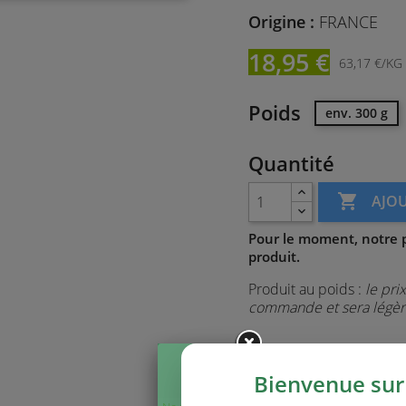
Origine :
FRANCE
18,95 €
63,17 €/KG
Poids
env. 300 g
Quantité

AJOU
Pour le moment, notre p
produit.
Produit au poids :
le pri
commande et sera légère
Bienvenue sur 