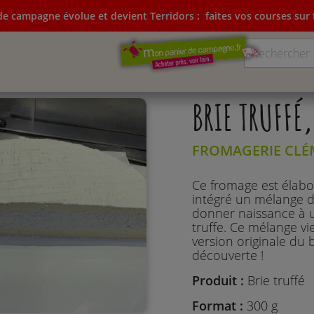
e campagne évolue et devient Terridors :
faites vos courses sur t
ampagne évolue et devient Terridors:
faites vos courses su
BRIE TRUFFÉ
FROMAGERIE CLÉ
Ce fromage est élabor
intégré un mélange d
donner naissance à u
truffe. Ce mélange vi
version originale du 
découverte !
Produit :
Brie truffé
Format :
300 g