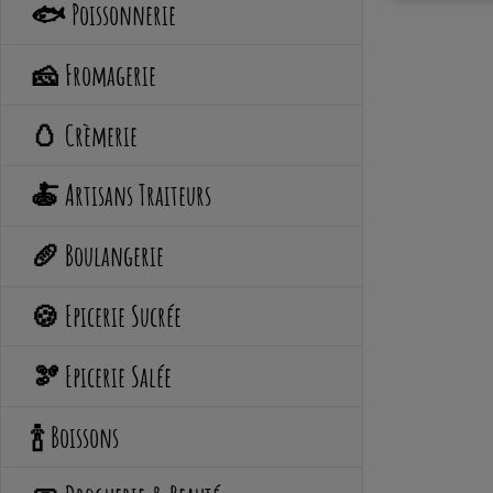
🐟 Poissonnerie
🧀 Fromagerie
🥚 Crèmerie
🍝 Artisans Traiteurs
🥖 Boulangerie
🍪 Epicerie Sucrée
🫘 Epicerie Salée
🍾 Boissons