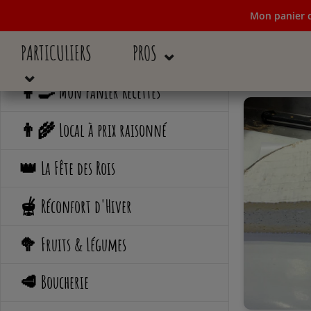
Mon panier d
PARTICULIERS
PROS ⌄
Mon panier de c
⌄
👩‍🍳 Mon Panier Recettes
👨‍🌾 Local à prix raisonné
👑 La Fête des Rois
🫕 Réconfort d'Hiver
🥦 Fruits & Légumes
🥩 Boucherie