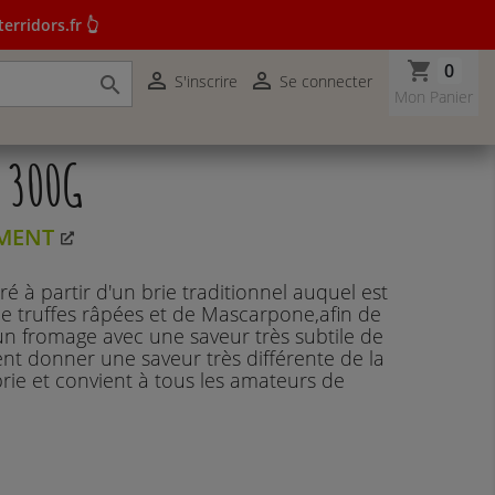
erridors.fr 👆
shopping_cart
0


S'inscrire
Se connecter

r terridors.fr 👆
Mon Panier
, 300G
MENT
é à partir d'un brie traditionnel auquel est
e truffes râpées et de Mascarpone,afin de
n fromage avec une saveur très subtile de
ent donner une saveur très différente de la
brie et convient à tous les amateurs de