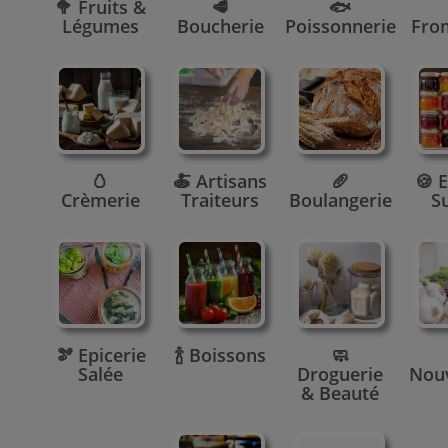
🥦 Fruits &
🥩
🐟
Légumes
Boucherie
Poissonnerie
Fro
🥚
🍝 Artisans
🥖
🍪 E
Crèmerie
Traiteurs
Boulangerie
S
🫘 Epicerie
🍾 Boissons
🧼
Salée
Droguerie
Nou
& Beauté