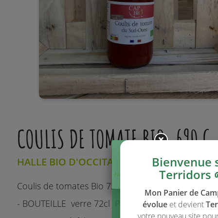
COULIS DE TOMATE BIO, 690 G
Bienvenue 
HALLE BIO D'OCCITANIE (VIA HB)
Terridors 
Ne plus afficher
ce message
Coulis de tomates Bio 72 cl - marque CAP BIO
Mon Panier de Ca
- BOUTEILLE verre 72cl Poids net 690g
évolue
et devient
Ter
votre nouveau site pou