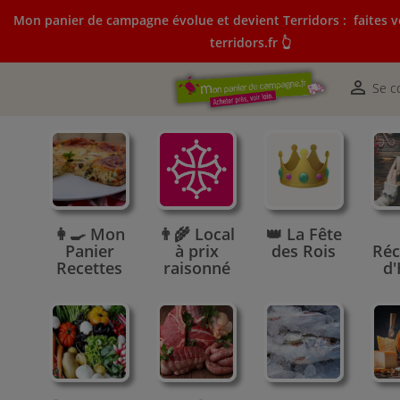
Mon panier de campagne évolue et devient Terridors :
faites v
terridors.fr 👆
Mon panier de campagne évolue et devient Terridors:
courses sur terridors.fr 👆

Se c
👩‍🍳 Mon
👨‍🌾 Local
👑 La Fête
Panier
à prix
des Rois
Réc
Recettes
raisonné
d'