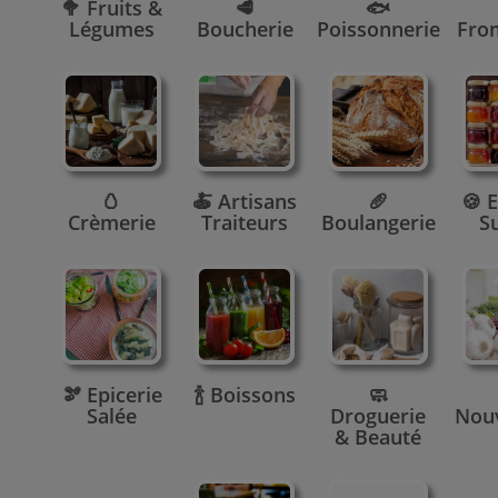
🥦 Fruits &
🥩
🐟
Légumes
Boucherie
Poissonnerie
Fro
🥚
🍝 Artisans
🥖
🍪 E
Crèmerie
Traiteurs
Boulangerie
S
🫘 Epicerie
🍾 Boissons
🧼
Salée
Droguerie
Nou
& Beauté