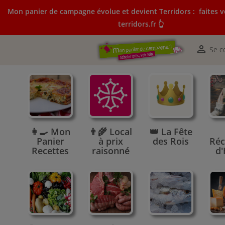
Mon panier de campagne évolue et devient Terridors :
faites v
terridors.fr 👆
Mon panier de campagne évolue et devient Terridors:
courses sur terridors.fr 👆

Se c
👩‍🍳 Mon
👨‍🌾 Local
👑 La Fête
Panier
à prix
des Rois
Réc
Recettes
raisonné
d'