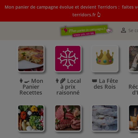
Mon panier de campagne évolue et devient Terridors :
faites v
terridors.fr 👆
Mon panier de campagne évolue et devient Terridors:
courses sur terridors.fr 👆

Se c
👩‍🍳 Mon
👨‍🌾 Local
👑 La Fête
Panier
à prix
des Rois
Réc
Recettes
raisonné
d'