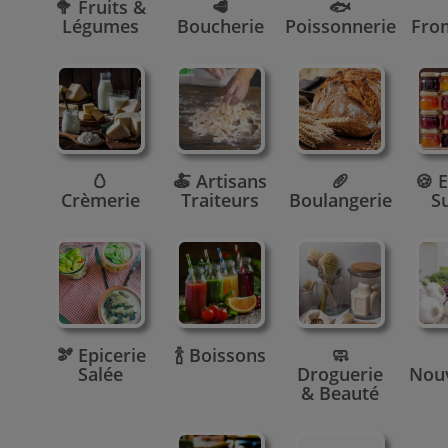
🥦 Fruits &
🥩
🐟
Légumes
Boucherie
Poissonnerie
Fro
🥚
🍝 Artisans
🥖
🍪 E
Crèmerie
Traiteurs
Boulangerie
S
🫘 Epicerie
🍾 Boissons
🧼
Salée
Droguerie
Nou
& Beauté