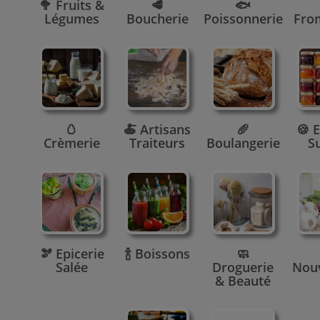
🥦 Fruits &
🥩
🐟
Légumes
Boucherie
Poissonnerie
Fro
🥚
🍝 Artisans
🥖
🍪 E
Crèmerie
Traiteurs
Boulangerie
S
🫘 Epicerie
🍾 Boissons
🧼
Salée
Droguerie
Nou
& Beauté