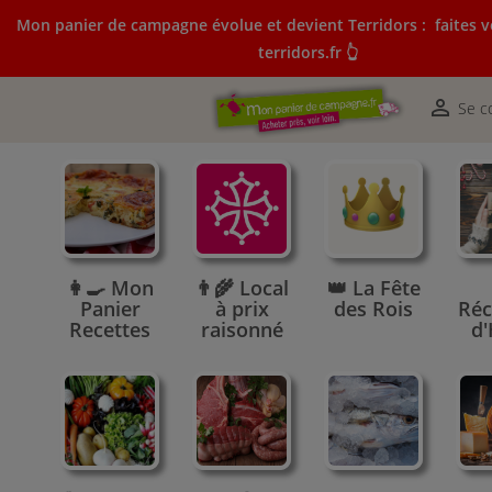
Mon panier de campagne évolue et devient Terridors :
faites v
terridors.fr 👆
Mon panier de campagne évolue et devient Terridors:
courses sur terridors.fr 👆

Se c
👩‍🍳 Mon
👨‍🌾 Local
👑 La Fête
Panier
à prix
des Rois
Réc
Recettes
raisonné
d'