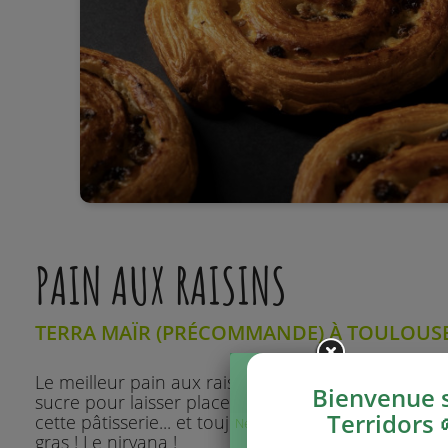
PAIN AUX RAISINS
TERRA MAÏR (PRÉCOMMANDE) À TOULOUS
Le meilleur pain aux raisins que j'ai jamais goûté..
Bienvenue 
sucre pour laisser place à tous les goûts présents
Terridors 
cette pâtisserie... et toujours la sensation que c'es
Ne plus afficher
gras ! Le nirvana !
ce message