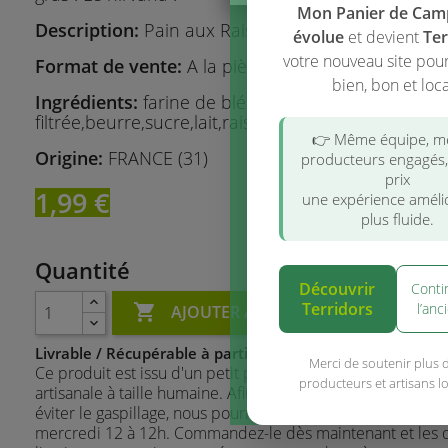
Mon Panier de Ca
Description:
Pain aux Raisins
évolue
et devient
Ter
votre nouveau site pou
Format de vente:
A la pièce
bien, bon et loca
Ingrédients:
farine de blé T65,eau
filtrée,beurre,sucre,lait,raisins secs,œufs,levure,sel f
👉 Même équipe, 
Origine:
FRANCE (31)
producteurs engagés
prix
1,99 €
une expérience améli
plus fluide.
Quantité
Découvrir
Conti
Terridors
l’anc

AJOUTER AU PANIER
Livrable / Récupérable à partir du mercredi 12 à 12h.
Merci de soutenir plus 
Ce produit est issu d'un petit producteur qui a une structu
producteurs et artisans l
artisanale à taille humaine. Afin de garantir le respect des 
éviter le gaspillage, nous pourrons vous livrer ce produit à 
mercredi 12 à 12h. Commandez-le dès maintenant et les 