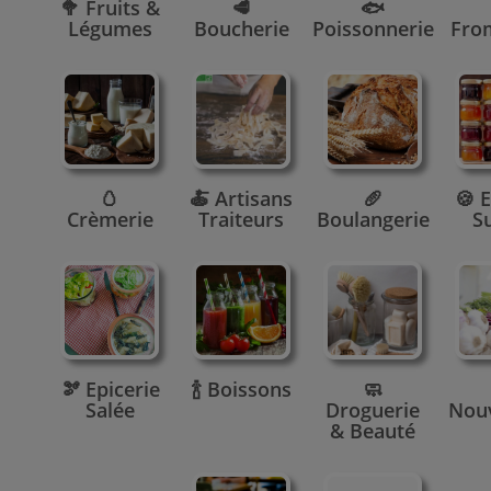
🥦 Fruits &
🥩
🐟
Légumes
Boucherie
Poissonnerie
Fro
🥚
🍝 Artisans
🥖
🍪 E
Crèmerie
Traiteurs
Boulangerie
S
🫘 Epicerie
🍾 Boissons
🧼
Salée
Droguerie
Nou
& Beauté