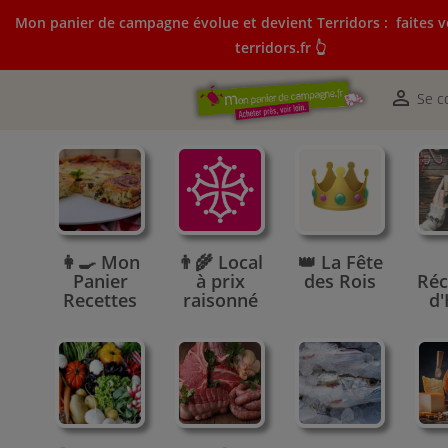
Mon panier de campagne évolue et devient Terridors :
faites v
terridors.fr 👆
Mon panier de campagne évolue et devient Terridors:
courses sur terridors.fr 👆

Se c
👩‍🍳 Mon
👨‍🌾 Local
👑 La Fête
Panier
à prix
des Rois
Réc
Recettes
raisonné
d'