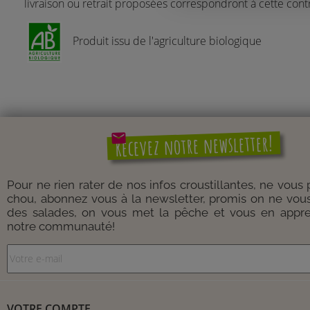
livraison ou retrait proposées correspondront à cette contr
Produit issu de l'agriculture biologique
mail
Recevez notre newsletter!
Pour ne rien rater de nos infos croustillantes, ne vous
chou, abonnez vous à la newsletter, promis on ne vou
des salades, on vous met la pêche et vous en appre
notre communauté!
VOTRE COMPTE